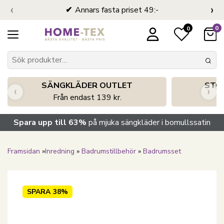
‹
›
Annars fasta priset 49:-
0
0
SÄNGKLÄDER OUTLET
STO
‹
›
Från endast 139 kr.
S
Spara upp till 63%
på mjuka sängkläder i bomullssatin
Framsidan
»
Inredning
»
Badrumstillbehör
»
Badrumsset
SPARA
38%