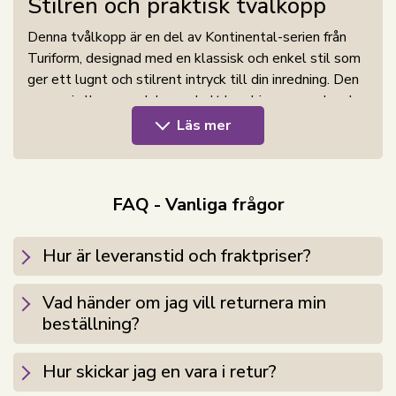
Stilren och praktisk tvålkopp
Denna tvålkopp är en del av Kontinental-serien från
Turiform, designad med en klassisk och enkel stil som
ger ett lugnt och stilrent intryck till din inredning. Den
passar i alla rum och kan enkelt kombineras med andra
element från samma serie för att skapa en enhetlig
Läs mer
och sammanhängande stil i ditt badrum.
Praktisk storlek
FAQ - Vanliga frågor
Tvålkoppens storlek gör den idealisk för användning i
både stora och små badrum. Den är tillräckligt stor för
Hur är leveranstid och fraktpriser?
att rymma en bra mängd tvål eller smycken, men
lagom liten för att inte ta för mycket plats på
badrumsbänken. Detta gör den till ett praktiskt
Vad händer om jag vill returnera min
tillbehör för alla badrum.
beställning?
Se ett urval av liknande produkter i kategorin
Badrumstillbehör
.
Hur skickar jag en vara i retur?