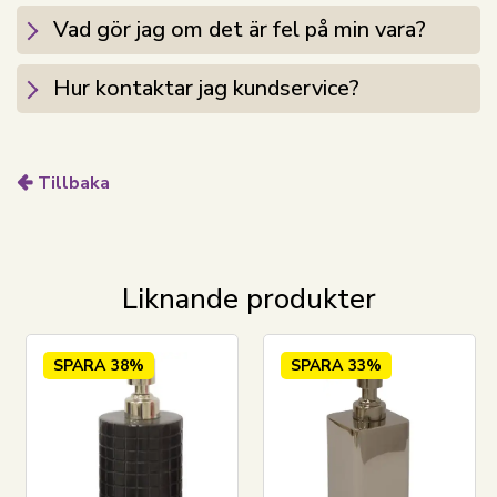
Vad gör jag om det är fel på min vara?
Hur kontaktar jag kundservice?
Tillbaka
LÄGG I VARUKORGEN
Se vårt urval av handdukspaket
Liknande produkter
Se vårt urval av förvaring till badrummet
Har du frågor om produkten?
SPARA
38%
SPARA
33%