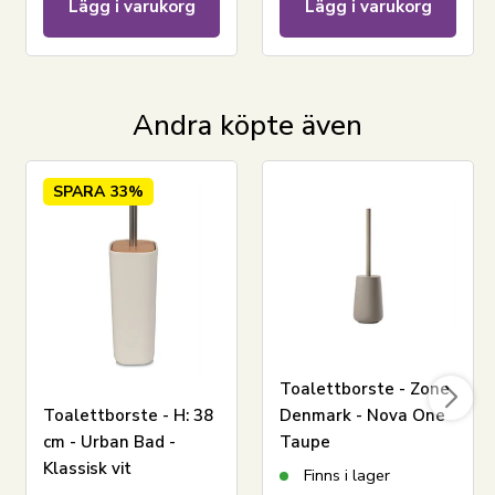
Lägg i varukorg
Lägg i varukorg
LÄGG I VARUKORGEN
Andra köpte även
Se vårt utbud av handduktpaket
Se vårt utbud av förvaring för badrummet
SPARA
33%
Har du frågor om produkten?
Toalettborste - Zone
Toalettborste - H: 38
Denmark - Nova One
cm - Urban Bad -
Taupe
Klassisk vit
Finns i lager