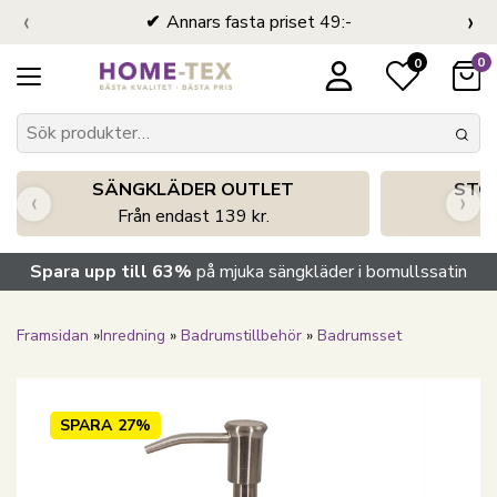
‹
›
Annars fasta priset 49:-
0
0
SÄNGKLÄDER OUTLET
STO
‹
›
Från endast 139 kr.
S
Spara upp till 63%
på mjuka sängkläder i bomullssatin
Framsidan
»
Inredning
»
Badrumstillbehör
»
Badrumsset
SPARA
27%