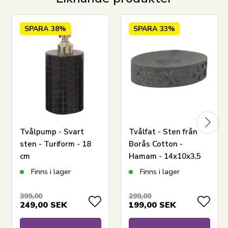
SPARA
38%
SPARA
33%
Tvålpump - Svart
Tvålfat - Sten från
sten - Turiform - 18
Borås Cotton -
cm
Hamam - 14x10x3,5
cm
Finns i lager
Finns i lager
399,00
299,00
249,00
SEK
199,00
SEK