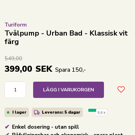
Turiform
Tvålpump - Urban Bad - Klassisk vit
färg
549,00
399,00
SEK
Spara 150,-
LÄGG I VARUKORGEN
I lager
Leverans: 5 dagar
Enkel dosering - utan spill
Påfyllningsbar och ekonomisk – spara plast