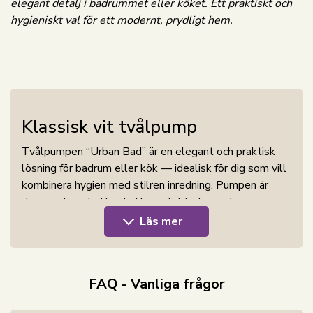
elegant detalj i badrummet eller köket. Ett praktiskt och
hygieniskt val för ett modernt, prydligt hem.
Klassisk vit tvålpump
Tvålpumpen “Urban Bad” är en elegant och praktisk
lösning för badrum eller kök — idealisk för dig som vill
kombinera hygien med stilren inredning. Pumpen är
designad med ett enkelt, nordiskt utseende som
passar harmoniskt i både moderna och klassiska hem,
Läs mer
och dess neutrala vita färg och trädetalj gör det lätt
att matcha med resten av inredningen.
En stor fördel med “Urban Bad” är att den ger en
FAQ - Vanliga frågor
kontrollerad och hygienisk dosering av tvål, lotion eller