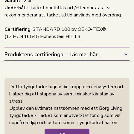
Garanti
: 2 år
Underhåll:
Täcket bör luftas och/eller borstas - vi
rekommenderar att täcket alltid används med överdrag.
Certifiering
: STANDARD 100 by OEKO-TEX®
(12.HCN.16545 Hohenstein HITTI)
Produktens certifieringar - läs mer här:
Detta tyngdtäcke lugnar din kropp och nervsystem och
hjälper dig att slappna av samt minskar känslan av
stress.
Upplev den ultimata nattsömnen med ett Borg Living
tyngdtäcke - Täcket som är utvecklat för dig som vill
uppnå en djup och ostörd sömn. Tyngdtäcket har en
lugnande och avslappnande verkan när du ligger under