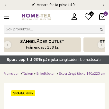
‹
›
Annars fasta priset 49:-
0
0
SÄNGKLÄDER OUTLET
STO
‹
›
Från endast 139 kr.
S
Spara upp till 63%
på mjuka sängkläder i bomullssatin
Framsidan
»
Täcken
»
Enkeltäcken
»
Extra långt täcke 140x220 cm
SPARA
44%