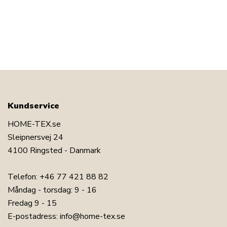
Läs vår täckeguide
Läs om underhåll av täcken och kuddar
Se vårt stora utbud av kuddar
Har du frågor om produkten?
Kundservice
HOME-TEX.se
Sleipnersvej 24
4100 Ringsted - Danmark
Telefon:
+46 77 421 88 82
Måndag - torsdag: 9 - 16
Fredag 9 - 15
E-postadress:
info@home-tex.se