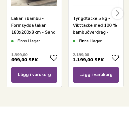
Lakan i bambu -
Tyngdtäcke 5 kg -
Formsydda lakan
Vikttäcke med 100 %
180x200x8 cm - Sand
bambuöverdrag -
- 100% bambu -
Kylande och
Finns i lager
Finns i lager
Lakan för
andningsbar effekt -
bäddmadrass
140x200 cm - Borg
1.399,00
2.199,00
699,00
SEK
1.199,00
SEK
Living
Lägg i varukorg
Lägg i varukorg
LÄGG I VARUKORGEN