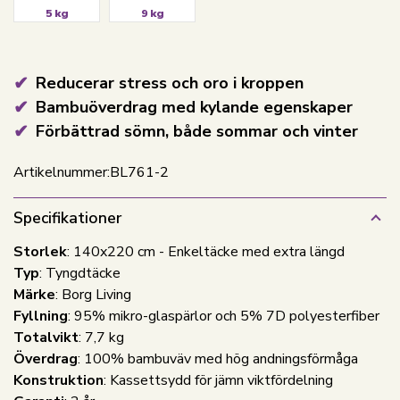
5 kg
9 kg
Reducerar stress och oro i kroppen
Bambuöverdrag med kylande egenskaper
Förbättrad sömn, både sommar och vinter
Artikelnummer:
BL761-2
Specifikationer
Storlek
: 140x220 cm - Enkeltäcke med extra längd
Typ
: Tyngdtäcke
Märke
: Borg Living
Fyllning
: 95% mikro-glaspärlor och 5% 7D polyesterfiber
Totalvikt
: 7,7 kg
Överdrag
: 100% bambuväv med hög andningsförmåga
Konstruktion
: Kassettsydd för jämn viktfördelning