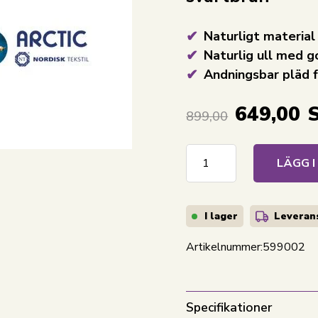
Naturligt material
Naturlig ull med g
Andningsbar pläd f
649,00
899,00
LÄGG 
I lager
Leverans
Artikelnummer:
599002
Specifikationer