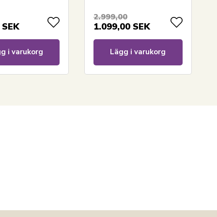
x bomull
cm - Borg Living
2.999,00
SEK
1.099,00
SEK
g i varukorg
Lägg i varukorg