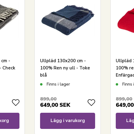
soffan, i sovrummet eller på terrassen.
. Din garanti för att produkten är fri från
ertifierad, vilket är din garanti för rena
fastställda av The Woolmark Company.
 cm -
Ullpläd 130x200 cm -
Ullpläd
å komfort, kvalitet och funktionalitet. Märket har
- Check
100% Ren ny ull - Toke
100% ren
inspiration från det arktiska klimatet och med
blå
Enfärga
t och bekvämt. ARCTICs produkter skapar lugn,
Finns i lager
Finns 
899,00
899,00
649,00
SEK
649,00
korg
Lägg i varukorg
Läg