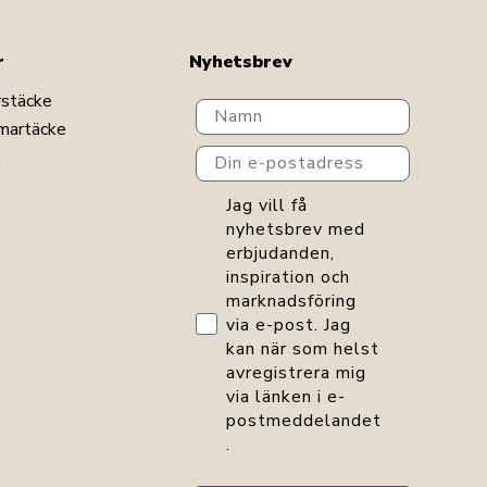
r
Nyhetsbrev
rstäcke
Navn
martäcke
Din e-postadress
n
GDPR consent
Jag vill få
nyhetsbrev med
erbjudanden,
inspiration och
marknadsföring
via e-post. Jag
kan när som helst
avregistrera mig
via länken i e-
postmeddelandet
.