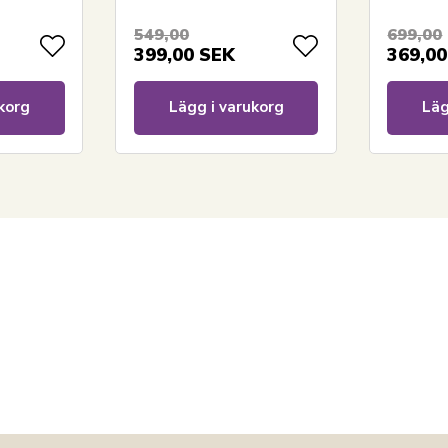
Oeko-te
549,00
699,00
399,00
SEK
369,00
korg
Lägg i varukorg
Läg