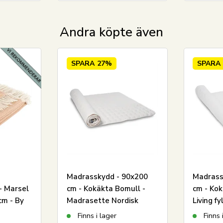
Har du frågor om produkten?
Andra köpte även
SPARA
27%
SPARA
Madrasskydd - 90x200
Madrass
- Marsel
cm - Kokäkta Bomull -
cm - Kok
cm - By
Madrasette Nordisk
Living fy
Tekstil
madrass
Finns i lager
Finns 