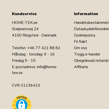
Kundservice
Information
HOME-TEX.se
Handelsbestämmel
Sleipnersvej 24
Dataskyddsförordni
4100 Ringsted - Danmark
Cookiepolicy
Fri frakt
Telefon:
+46 77 421 88 82
Om oss
Måndag - torsdag: 9 - 16
Trygg e-handel
Fredag 9 - 15
Obegränsad returrät
E-postadress:
info@home-
Affiliate
tex.se
CVR 31136423