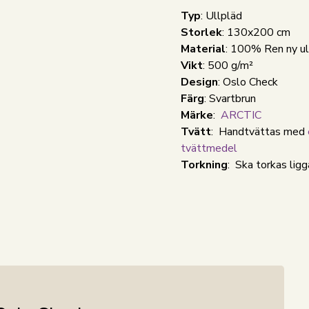
Typ
: Ullpläd
Storlek
: 130x200 cm
Material
: 100% Ren ny ul
Vikt
: 500 g/m²
Design
:
Oslo Check
Färg
: Svartbrun
Märke
:
ARCTIC
Tvätt
: Handtvättas med
tvättmedel
Torkning
: Ska torkas lig