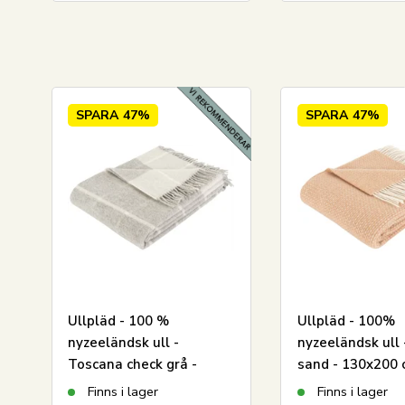
SPARA
47%
SPARA
47%
LÄGG I VARUKORGEN
Ullpläd - 100 %
Ullpläd - 100%
nyzeeländsk ull -
nyzeeländsk ull 
Toscana check grå -
sand - 130x200 
130x200 cm - By Borg
Borg
Finns i lager
Finns i lager