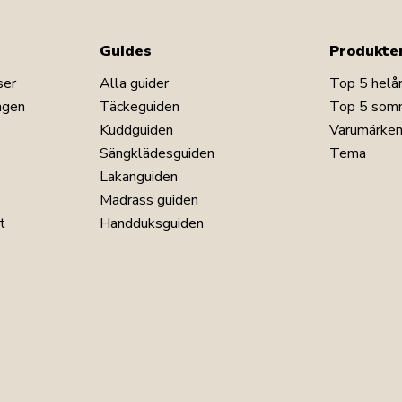
Guides
Produkte
ser
Alla guider
Top 5 helå
ngen
Täckeguiden
Top 5 som
Kuddguiden
Varumärke
Sängklädesguiden
Tema
Lakanguiden
Madrass guiden
t
Handduksguiden