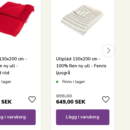
 130x200 cm -
Ullpläd 130x200 cm -
 ny ull -
100% Ren ny ull - Fenris
d röd
ljusgrå
i lager
Finns i lager
899,00
SEK
649,00
SEK
g i varukorg
Lägg i varukorg