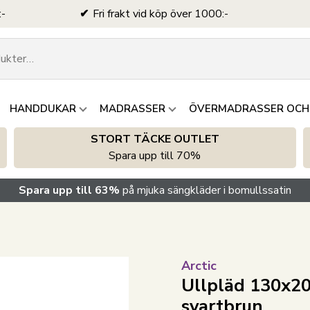
:-
Fri frakt vid köp över 1000:-
HANDDUKAR
MADRASSER
ÖVERMADRASSER OCH
STORT TÄCKE OUTLET
Spara upp till 70%
Spara upp till 63%
på mjuka sängkläder i bomullssatin
Arctic
Ullpläd 130x20
svartbrun