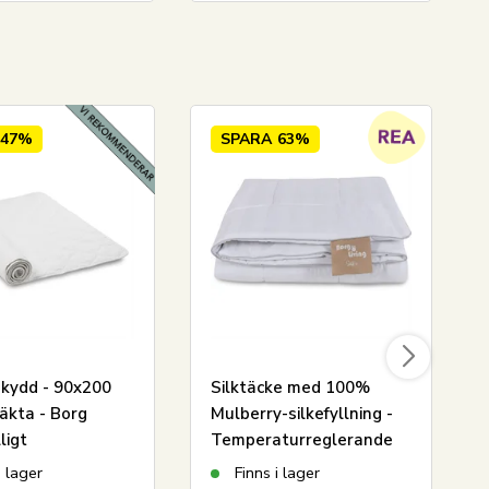
47%
SPARA
63%
kydd - 90x200
Silktäcke med 100%
äkta - Borg
Mulberry-silkefyllning -
lligt
Temperaturreglerande
kydd i 100%
helårstäcke - 140x200
i lager
Finns i lager