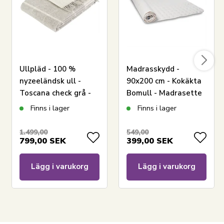
Ullpläd - 100 %
Madrasskydd -
nyzeeländsk ull -
90x200 cm - Kokäkta
LÄGG I VARUKORGEN
Toscana check grå -
Bomull - Madrasette
130x200 cm - By Borg
Nordisk Tekstil
Finns i lager
Finns i lager
Har du frågor om produkten?
1.499,00
549,00
799,00
SEK
399,00
SEK
Lägg i varukorg
Lägg i varukorg