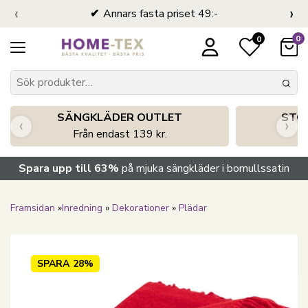
‹
›
Annars fasta priset 49:-
0
0
SÄNGKLÄDER OUTLET
STO
‹
›
Från endast 139 kr.
S
Spara upp till 63%
på mjuka sängkläder i bomullssatin
Framsidan
»
Inredning
»
Dekorationer
»
Plädar
SPARA
28%