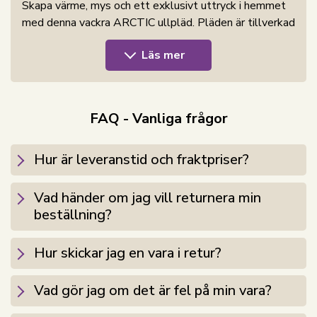
Skapa värme, mys och ett exklusivt uttryck i hemmet
med denna vackra ARCTIC ullpläd. Pläden är tillverkad
i 100% ren ny ull, ett naturligt material känt för sin
Läs mer
värme, mjukhet och goda isoleringsförmåga. Med sin
röda färg får du en klassisk och tidlös pläd som både
kan användas som ett dekorativt inslag i soffan, som
extra värme i fåtöljen eller som ett mysigt täcke på
FAQ - Vanliga frågor
kyliga kvällar.
Ullpläden mäter 130x200 cm och har en vikt på 500
Hur är leveranstid och fraktpriser?
g/m², vilket ger en fyllig och behaglig kvalitet. Den
rena nya ullen hjälper till att behålla värmen, samtidigt
Vad händer om jag vill returnera min
som materialet är andningsbart och
beställning?
temperaturreglerande. Det innebär att pläden känns
bekväm både under kalla vinterdagar, svala
Hur skickar jag en vara i retur?
sommarkvällar på terrassen och i lugna stunder
inomhus.
Vad gör jag om det är fel på min vara?
Ull har en naturlig självrengörande effekt tack vare