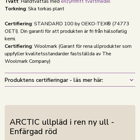
Tvätt
: Handtvättas med
enzymfritt tvättmedel
Torkning
: Ska torkas plant
Certifiering
: STANDARD 100 by OEKO-TEX® (74773
OETI). Din garanti för att produkten är fri från hälsofarlig
kemi.
Certifiering
: Woolmark (Garant för rena ullprodukter som
uppfyller kvalitetsstandarder fastställda av The
Woolmark Company)
Produktens certifieringar - läs mer här:
ARCTIC ullpläd i ren ny ull -
Enfärgad röd