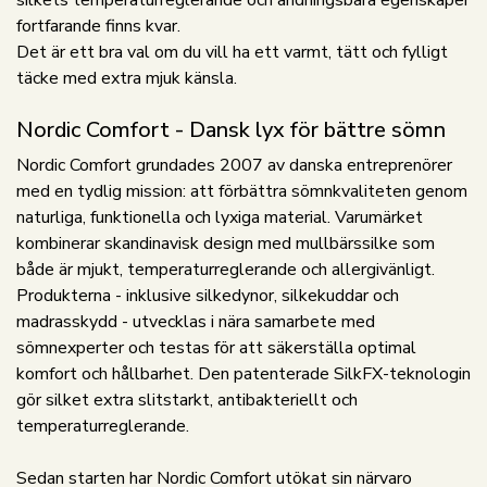
silkets temperaturreglerande och andningsbara egenskaper
fortfarande finns kvar.
Det är ett bra val om du vill ha ett varmt, tätt och fylligt
täcke med extra mjuk känsla.
Nordic Comfort - Dansk lyx för bättre sömn
Nordic Comfort grundades 2007 av danska entreprenörer
med en tydlig mission: att förbättra sömnkvaliteten genom
naturliga, funktionella och lyxiga material. Varumärket
kombinerar skandinavisk design med mullbärssilke som
både är mjukt, temperaturreglerande och allergivänligt.
Produkterna - inklusive silkedynor, silkekuddar och
madrasskydd - utvecklas i nära samarbete med
sömnexperter och testas för att säkerställa optimal
komfort och hållbarhet. Den patenterade SilkFX-teknologin
gör silket extra slitstarkt, antibakteriellt och
temperaturreglerande.
Sedan starten har Nordic Comfort utökat sin närvaro