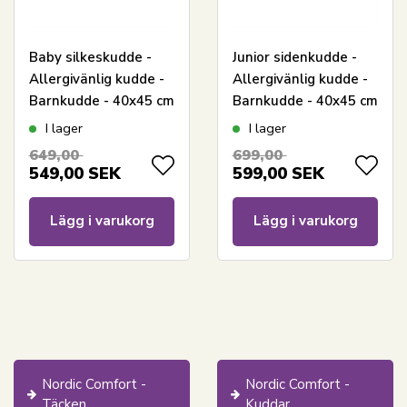
Baby silkeskudde -
Junior sidenkudde -
Allergivänlig kudde -
Allergivänlig kudde -
Barnkudde - 40x45 cm
Barnkudde - 40x45 cm
- Nordic Comfort
- Nordic Comfort
I lager
I lager
649,00
699,00
549,00
SEK
599,00
SEK
Lägg i varukorg
Lägg i varukorg
Nordic Comfort -
Nordic Comfort -
Täcken
Kuddar