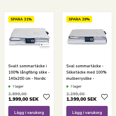
SPARA
31%
SPARA
39%
Svalt sommartäcke i
Sval sommartäcke -
100% långfibrig silke -
Silketäcke med 100%
140x200 cm - Nordic
mulberrysilke -
Comfort Superior
140x200 cm - Nordic
I lager
I lager
Comfort täcke
2.899,00
2.299,00
1.999,00
SEK
1.399,00
SEK
Lägg i varukorg
Lägg i varukorg