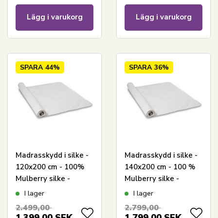
Lägg i varukorg
Lägg i varukorg
SPARA
44%
SPARA
36%
Madrasskydd i silke -
Madrasskydd i silke -
120x200 cm - 100%
140x200 cm - 100 %
Mulberry silke -
Mulberry silke -
Nordic Comfort
Nordic Comfort
I lager
I lager
2.499,00
2.799,00
1.399,00
SEK
1.799,00
SEK