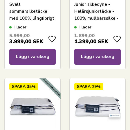
Svalt
Junior silkedyne -
sommarsilketäcke
Helårsjuniortäcke -
med 100% långfibrigt
100% mullbärssilke -
silke - 240x220 cm -
100x140 cm - Nordic
I lager
I lager
Nordic Comfort
Comfort
5.999,00
1.899,00
Superior
3.999,00
SEK
1.399,00
SEK
Lägg i varukorg
Lägg i varukorg
SPARA
35%
SPARA
29%