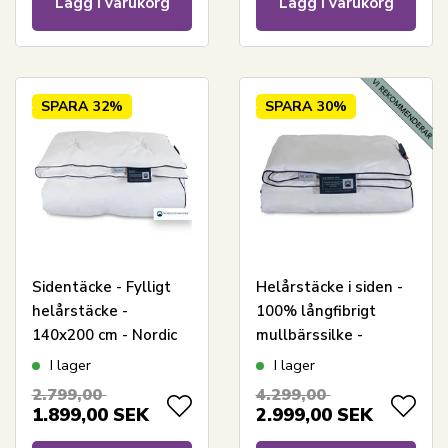
Lägg i varukorg
Lägg i varukorg
SPARA
32%
SPARA
30%
Sidentäcke - Fylligt
Helårstäcke i siden -
helårstäcke -
100% långfibrigt
140x200 cm - Nordic
mullbärssilke -
Comfort - Tvättbart
140x200 cm - Nordic
I lager
I lager
sidentäcke
Comfort täcke
2.799,00
4.299,00
1.899,00
SEK
2.999,00
SEK