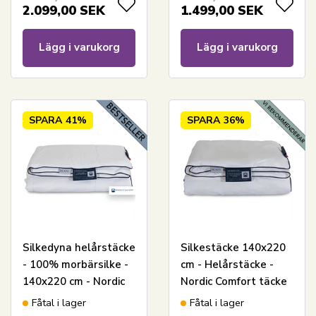
2.099,00
SEK
1.499,00
SEK
Lägg i varukorg
Lägg i varukorg
SPARA
41%
SPARA
36%
Silkedyna helårstäcke
Silkestäcke 140x220
- 100% morbärsilke -
cm - Helårstäcke -
140x220 cm - Nordic
Nordic Comfort täcke
Comfort silkedyna
med långfibrigt
Fåtal i lager
Fåtal i lager
mullbärssilke