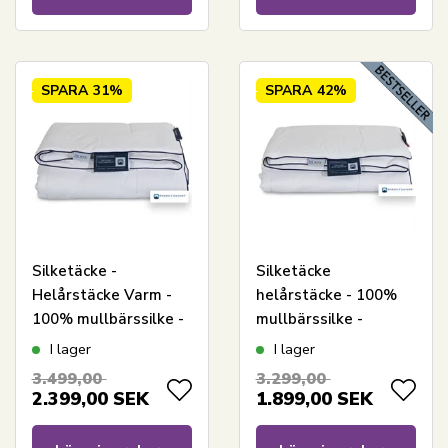
SPARA
31%
SPARA
42%
Silketäcke -
Silketäcke
Helårstäcke Varm -
helårstäcke - 100%
100% mullbärssilke -
mullbärssilke -
140x200 cm - Nordic
140x200 cm - Nordic
I lager
I lager
Comfort
Comfort silketäcke
3.499,00
3.299,00
2.399,00
SEK
1.899,00
SEK