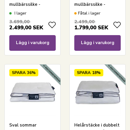
mullbärssilke -
mullbärssilke -
150x210 cm - Nordic
150x210 cm - Nordic
I lager
Fåtal i lager
Comfort
Comfort
3.699,00
2.499,00
2.499,00
SEK
1.799,00
SEK
Lägg i varukorg
Lägg i varukorg
SPARA
36%
SPARA
18%
Sval sommar
Helårstäcke i dubbelt