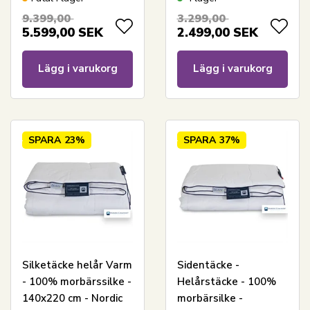
mulberry - Nordic
silketäcke
9.399,00
3.299,00
Comfort
5.599,00
SEK
2.499,00
SEK
Lägg i varukorg
Lägg i varukorg
SPARA
23%
SPARA
37%
Silketäcke helår Varm
Sidentäcke -
- 100% morbärssilke -
Helårstäcke - 100%
140x220 cm - Nordic
morbärsilke -