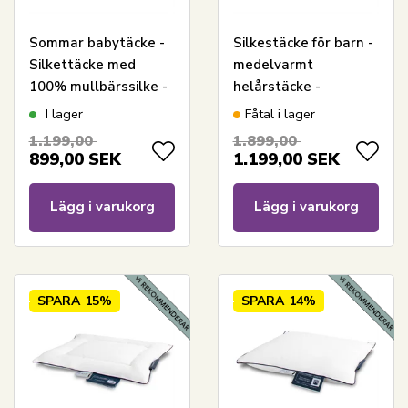
Sommar babytäcke -
Silkestäcke för barn -
Silkettäcke med
medelvarmt
100% mullbärssilke -
helårstäcke -
70x100 cm - Nordic
115x130 cm - Nordic
I lager
Fåtal i lager
Comfort
Comfort
1.199,00
1.899,00
899,00
SEK
1.199,00
SEK
Lägg i varukorg
Lägg i varukorg
SPARA
15%
SPARA
14%