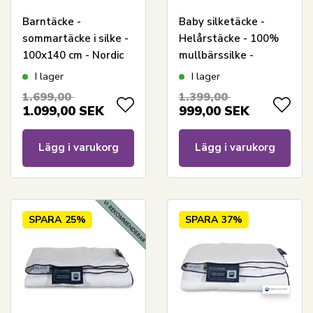
Barntäcke -
Baby silketäcke -
sommartäcke i silke -
Helårstäcke - 100%
100x140 cm - Nordic
mullbärssilke -
Comfort tvättbart
70x100 cm - Nordic
I lager
I lager
sommartäcke
Comfort
1.699,00
1.399,00
1.099,00
SEK
999,00
SEK
Lägg i varukorg
Lägg i varukorg
SPARA
25%
SPARA
37%