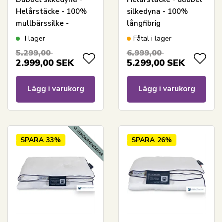
Helårstäcke - 100%
silkedyna - 100%
mullbärssilke -
långfibrig
200x220 cm - Nordic
mullbärssilke -
I lager
Fåtal i lager
Comfort silkedyna
240x220 cm - Nordic
5.299,00
6.999,00
Comfort dubbeldyna
2.999,00
SEK
5.299,00
SEK
Lägg i varukorg
Lägg i varukorg
SPARA
33%
SPARA
26%