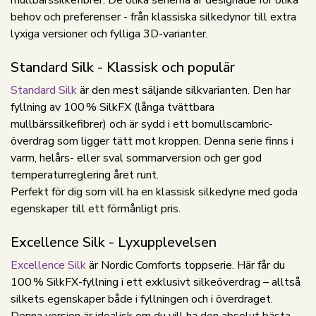
mullbärssilkefibrer. De olika serierna är designade för olika
behov och preferenser - från klassiska silkedynor till extra
lyxiga versioner och fylliga 3D-varianter.
Standard Silk - Klassisk och populär
Standard Silk
är den mest säljande silkvarianten. Den har
fyllning av 100 % SilkFX (långa tvättbara
mullbärssilkefibrer) och är sydd i ett bomullscambric-
överdrag som ligger tätt mot kroppen. Denna serie finns i
varm, helårs- eller sval sommarversion och ger god
temperaturreglering året runt.
Perfekt för dig som vill ha en klassisk silkedyne med goda
egenskaper till ett förmånligt pris.
Excellence Silk - Lyxupplevelsen
Excellence Silk
är Nordic Comforts toppserie. Här får du
100 % SilkFX-fyllning i ett exklusivt silkeöverdrag – alltså
silkets egenskaper både i fyllningen och i överdraget.