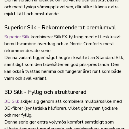
Denna version är idealisk om du vill ha den absolut bästa
och mest lyxiga sömnupplevelsen, där silket känns extra
mjukt, lätt och omslutande.
Superior Silk - Rekommenderat premiumval
Superior Silk
kombinerar SilkFX-fyllning med ett exklusivt
bomullscambric-överdrag och är Nordic Comforts mest
rekommenderade serie.
Denna variant ligger något högre i kvalitet än Standard Silk,
samtidigt som den bibehåller en god pris-prestanda. Den
kan också tvättas hemma och fungerar året runt som både
varm och sval variant.
3D Silk - Fyllig och strukturerad
3D Silk
skiljer sig genom att kombinera mullbärssilke med
3D-fibrer (syntetiska hålfibrer), vilket gör dynan tjockare
och mer fyllig.
Denna serie ger extra volymös komfort samtidigt som