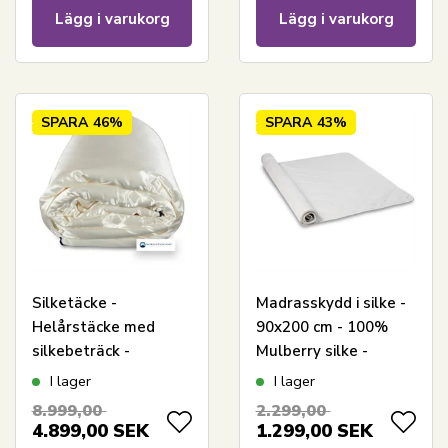
Lägg i varukorg
Lägg i varukorg
SPARA
46%
SPARA
43%
Silketäcke -
Madrasskydd i silke -
Helårstäcke med
90x200 cm - 100%
silkebeträck -
Mulberry silke -
140x200 cm - 100%
Nordic Comfort
I lager
I lager
långfibrig
8.999,00
2.299,00
mullbärssilke - Nordic
4.899,00
SEK
1.299,00
SEK
Comfort