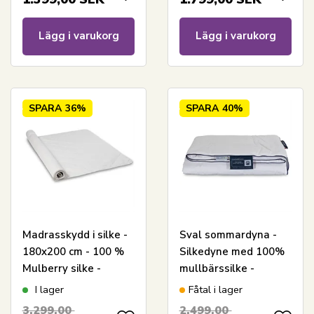
Lägg i varukorg
Lägg i varukorg
SPARA
36%
SPARA
40%
Madrasskydd i silke -
Sval sommardyna -
180x200 cm - 100 %
Silkedyne med 100%
Mulberry silke -
mullbärssilke -
Nordic Comfort
140x220 cm - Nordic
I lager
Fåtal i lager
Comfort dyna
3.299,00
2.499,00