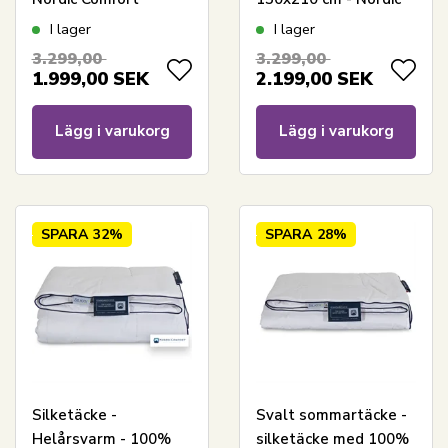
Comfort - Tvättbart
I lager
I lager
silketäcke
3.299,00
3.299,00
1.999,00
SEK
2.199,00
SEK
Lägg i varukorg
Lägg i varukorg
SPARA
32%
SPARA
28%
Silketäcke -
Svalt sommartäcke -
Helårsvarm - 100%
silketäcke med 100%