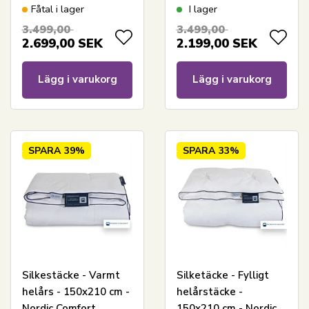
Comfort
150x210 cm - Nordic
Fåtal i lager
I lager
Comfort
3.499,00
3.499,00
2.699,00
SEK
2.199,00
SEK
Lägg i varukorg
Lägg i varukorg
SPARA
39%
SPARA
33%
Silkestäcke - Varmt
Silketäcke - Fylligt
helårs - 150x210 cm -
helårstäcke -
Nordic Comfort
150x210 cm - Nordic