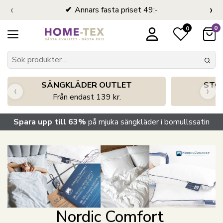
‹
›
Annars fasta priset 49:-
0
0
SÄNGKLÄDER OUTLET
STO
‹
›
Från endast 139 kr.
S
Spara upp till 63%
på mjuka sängkläder i bomullssatin
Nordic Comfort