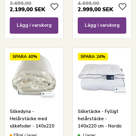
3.699,00
4.699,00
2.199,00
SEK
2.999,00
SEK
Lägg i varukorg
Lägg i varukorg
SPARA
40%
SPARA
24%
Silkedyna -
Silketäcke - Fylligt
Helårstäcke med
helårstäcke -
silkefoder - 140x220
140x220 cm - Nordic
cm - 100% långfibrig
Comfort - Tvättbart
Fåtal i lager
I lager