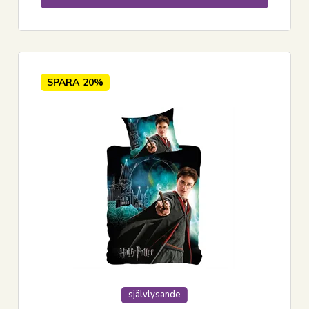
SPARA
20%
självlysande