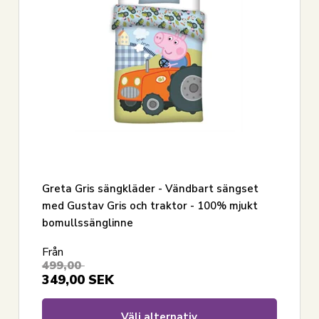
Vis alle
Greta Gris sängkläder - Vändbart sängset
med Gustav Gris och traktor - 100% mjukt
bomullssänglinne
Från
499,00
349,00
SEK
Välj alternativ