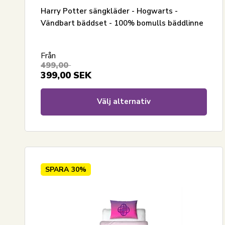
Harry Potter sängkläder - Hogwarts -
Vändbart bäddset - 100% bomulls bäddlinne
Från
499,00
399,00
SEK
Välj alternativ
SPARA
30%