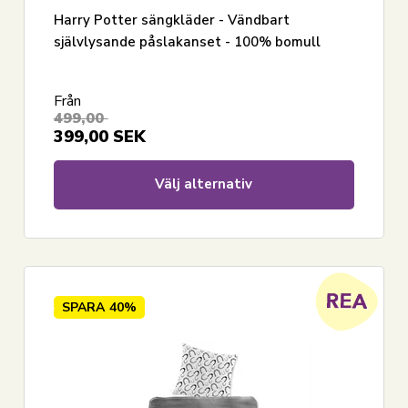
Harry Potter sängkläder - Vändbart
självlysande påslakanset - 100% bomull
Från
499,00
399,00
SEK
Välj alternativ
SPARA
40%