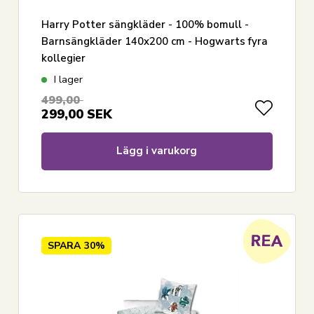
Harry Potter sängkläder - 100% bomull -
Barnsängkläder 140x200 cm - Hogwarts fyra
kollegier
I lager
499,00
299,00
SEK
Lägg i varukorg
SPARA
30%