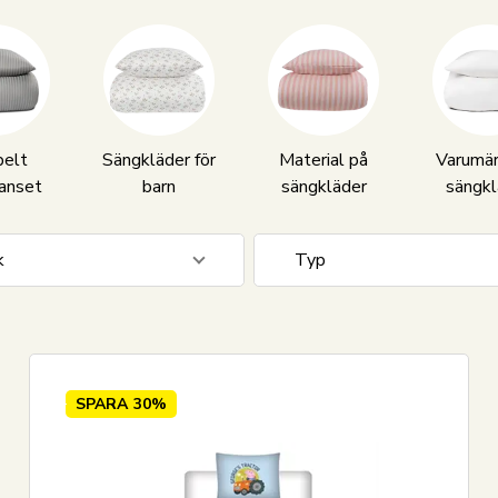
elt
Sängkläder för
Material på
Varumär
anset
barn
sängkläder
sängkl
k
Typ
0 cm
601
Dun
0 cm
356
Gåsdun
0 cm
157
SPARA
30%
0 cm
107
0 cm
279