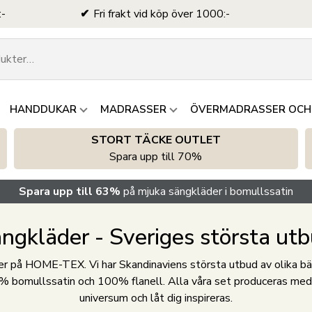
:-
Fri frakt vid köp över 1000:-
HANDDUKAR
MADRASSER
ÖVERMADRASSER OCH
STORT TÄCKE OUTLET
Spara upp till 70%
Spara upp till 63%
på mjuka sängkläder i bomullssatin
ngkläder - Sveriges största ut
 på HOME-TEX. Vi har Skandinaviens största utbud av olika bädds
 bomullssatin och 100% flanell. Alla våra set produceras med kän
universum och låt dig inspireras.