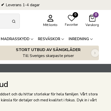
Leverans 1-4 dagar
0
0
Favoriter
Mitt konto
Varukorg
 MADRASSKYDD
RESVÄSKOR
INREDNING
STORT UTBUD AV SÄNGKLÄDER
›
Till Sveriges skarpaste priser
bud
et och du hittar storlekar för hela familjen. Vårt stora
sla för detaljer och med kvalitet i fokus. Dyk in i vårt