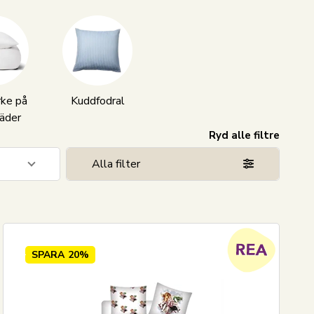
ke på
Kuddfodral
äder
Ryd alle filtre
Alla filter
2
2
SPARA
20%