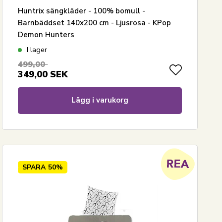
Huntrix sängkläder - 100% bomull -
Barnbäddset 140x200 cm - Ljusrosa - KPop
Demon Hunters
I lager
499,00
349,00
SEK
Lägg i varukorg
SPARA
50%