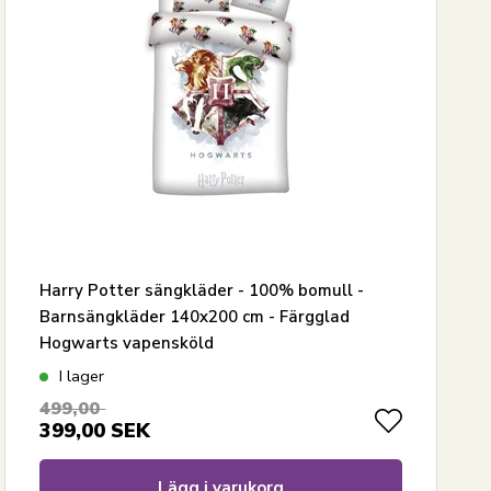
Harry Potter sängkläder - 100% bomull -
Barnsängkläder 140x200 cm - Färgglad
Hogwarts vapensköld
I lager
499,00
399,00
SEK
Lägg i varukorg