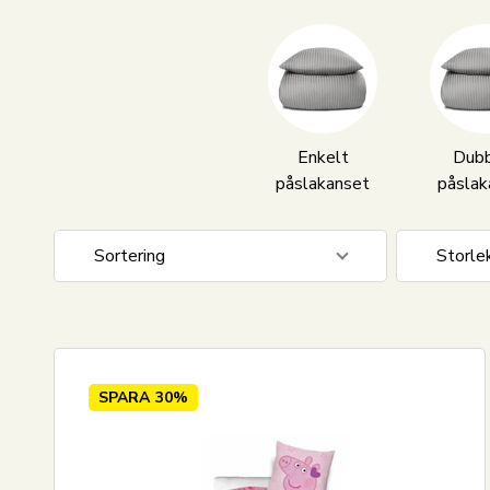
Enkelt
Dubb
påslakanset
påslak
Sortering
Storle
Standardvisning
140x20
Pris stigande
140x22
Pris fallande
150x21
SPARA
30%
Nyaste
200x20
Mest sålda
200x22
Största besparingen