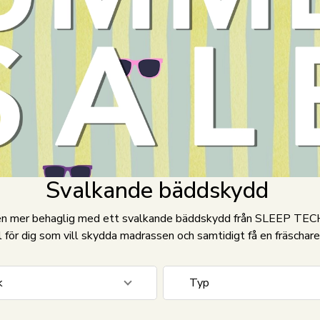
Svalkande bäddskydd
en mer behaglig med ett svalkande bäddskydd från SLEEP TECH
l för dig som vill skydda madrassen och samtidigt få en fräschare
k
Typ
 cm
1
Fiber