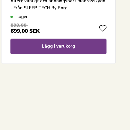
Allergivänligt och andningsbart madrasskydd
- Från SLEEP TECH By Borg
I lager
899,00
699,00
SEK
Lägg i varukorg