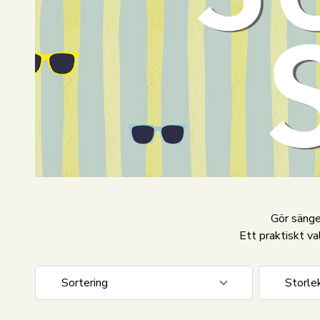
Gör säng
Ett praktiskt va
Sortering
Storle
Standardvisning
90x200