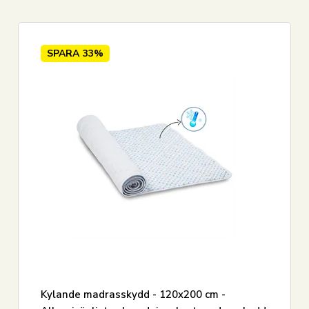
0 cm
1
0 cm
1
SPARA
33%
0 cm
1
0 cm
1
Kylande madrasskydd - 120x200 cm -