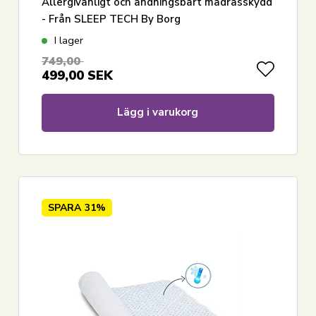
Allergivänligt och andningsbart madrasskydd
- Från SLEEP TECH By Borg
I lager
749,00
499,00
SEK
Lägg i varukorg
SPARA
31%