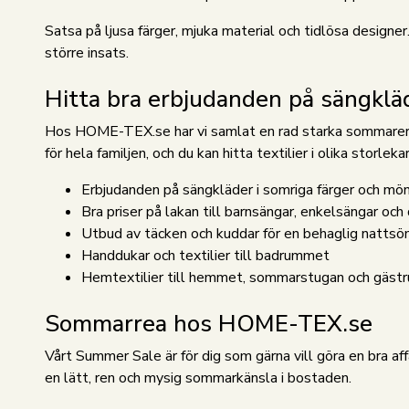
Satsa på ljusa färger, mjuka material och tidlösa design
större insats.
Hitta bra erbjudanden på sängklä
Hos HOME-TEX.se har vi samlat en rad starka sommarerbju
för hela familjen, och du kan hitta textilier i olika storleka
Erbjudanden på sängkläder i somriga färger och mö
Bra priser på lakan till barnsängar, enkelsängar oc
Utbud av täcken och kuddar för en behaglig natts
Handdukar och textilier till badrummet
Hemtextilier till hemmet, sommarstugan och gäs
Sommarrea hos HOME-TEX.se
Vårt Summer Sale är för dig som gärna vill göra en bra a
en lätt, ren och mysig sommarkänsla i bostaden.