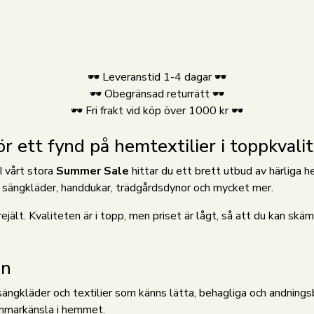
🕶️ Leveranstid 1-4 dagar 🕶️
🕶️ Obegränsad returrätt 🕶️
🕶️ Fri frakt vid köp över 1000 kr 🕶️
tt fynd på hemtextilier i toppkvalit
 vårt stora
Summer Sale
hittar du ett brett utbud av härliga h
ina sängkläder, handdukar, trädgårdsdynor och mycket mer.
ejält. Kvaliteten är i topp, men priset är lågt, så att du kan sk
en
sängkläder och textilier som känns lätta, behagliga och andnings
ommarkänsla i hemmet.