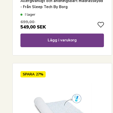
Allergivänligt och andningsbart madrasskydd
- Från Sleep Tech By Borg
I lager
699,00
549,00
SEK
Lägg i varukorg
SPARA
27%