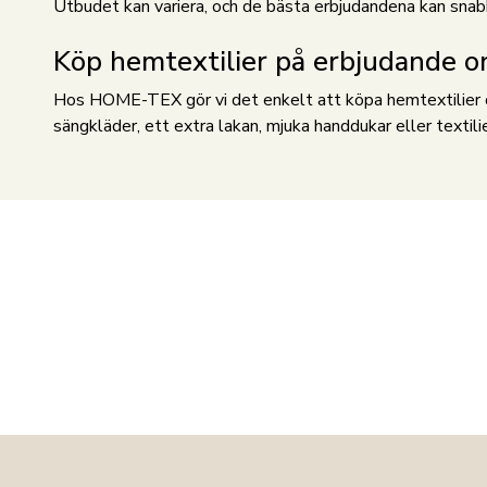
Utbudet kan variera, och de bästa erbjudandena kan snabbt b
Köp hemtextilier på erbjudande o
Hos HOME-TEX gör vi det enkelt att köpa hemtextilier onl
sängkläder, ett extra lakan, mjuka handdukar eller textili