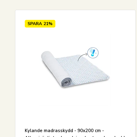
Pris stigande
120x20
Pris fallande
160x20
SPARA
21%
Nyaste
180x20
Mest sålda
210x21
Största besparingen
Kylande madrasskydd - 90x200 cm -