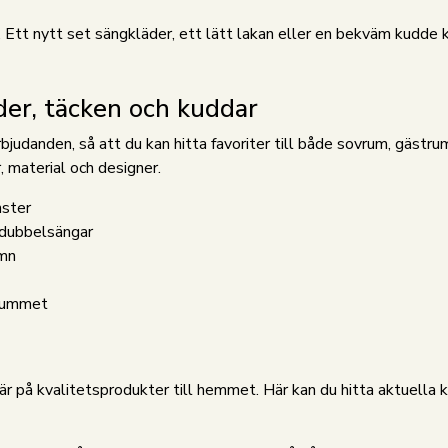
er. Ett nytt set sängkläder, ett lätt lakan eller en bekväm kudd
der, täcken och kuddar
danden, så att du kan hitta favoriter till både sovrum, gästru
r, material och designer.
nster
h dubbelsängar
ömn
trummet
ffär på kvalitetsprodukter till hemmet. Här kan du hitta aktuell