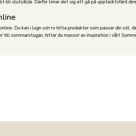
li slutsålda. Därför lönar det sig att gå på upptäcktsfärd direkt 
nline
ine. Du kan i lugn och ro hitta produkter som passar din stil, d
er till sommarstugan, hittar du massor av inspiration i vårt Summ