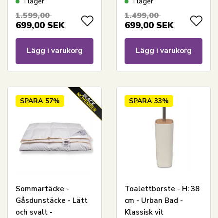
I lager
I lager
Living
1.599,00
1.499,00
699,00
SEK
699,00
SEK
Lägg i varukorg
Lägg i varukorg
SPARA
57%
SPARA
33%
Sommartäcke -
Toalettborste - H: 38
Gåsdunstäcke - Lätt
cm - Urban Bad -
och svalt -
Klassisk vit