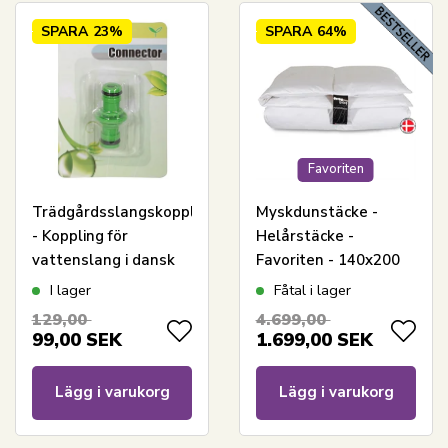
SPARA
23%
SPARA
64%
Favoriten
Trädgårdsslangskoppling
Myskdunstäcke -
- Koppling för
Helårstäcke -
vattenslang i dansk
Favoriten - 140x200
standardstorlek
cm - Bästa
I lager
Fåtal i lager
erbjudandet på
129,00
4.699,00
duntäcke i myskdun
99,00
SEK
1.699,00
SEK
Lägg i varukorg
Lägg i varukorg