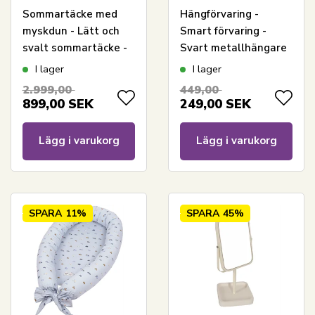
Sommartäcke med
Hängförvaring -
myskdun - Lätt och
Smart förvaring -
svalt sommartäcke -
Svart metallhängare
140x200 cm - Zen
för dörr med 2 korgar
I lager
I lager
Sleep
- Trådkorg
2.999,00
449,00
899,00
SEK
249,00
SEK
Lägg i varukorg
Lägg i varukorg
SPARA
11%
SPARA
45%