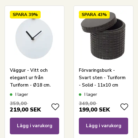
SPARA
39%
SPARA
43%
Väggur - Vitt och
Förvaringsburk -
elegant ur från
Svart sten - Turiform
Turiform - Ø18 cm.
- Solid - 11x10 cm
I lager
I lager
359,00
349,00
219,00
SEK
199,00
SEK
Lägg i varukorg
Lägg i varukorg