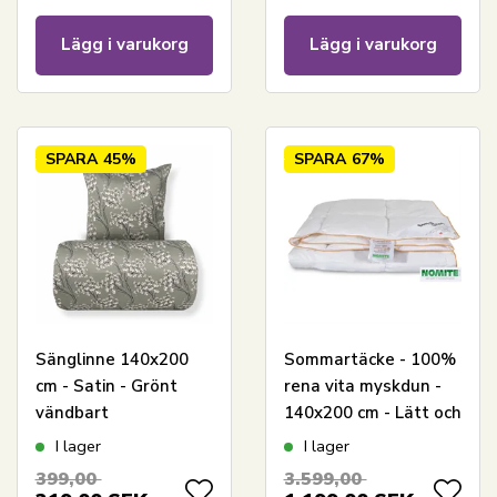
Lägg i varukorg
Lägg i varukorg
SPARA
45%
SPARA
67%
Sänglinne 140x200
Sommartäcke - 100%
cm - Satin - Grönt
rena vita myskdun -
vändbart
140x200 cm - Lätt och
blommönster
luftigt sommartäcke
I lager
I lager
från Borg Living
399,00
3.599,00