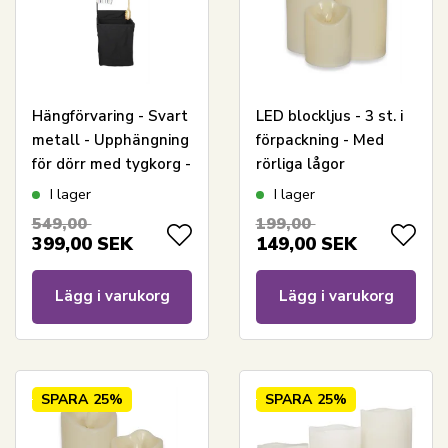
Hängförvaring - Svart
LED blockljus - 3 st. i
metall - Upphängning
förpackning - Med
för dörr med tygkorg -
rörliga lågor
Smart förvaring med
I lager
I lager
integrerad tvättkorg
549,00
199,00
399,00
SEK
149,00
SEK
Lägg i varukorg
Lägg i varukorg
SPARA
25%
SPARA
25%