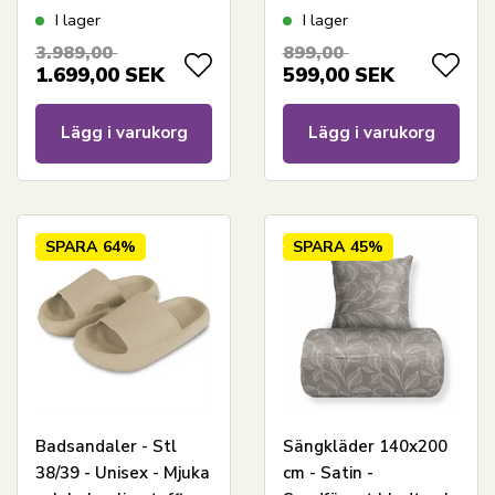
Allergivänligt -
I lager
I lager
140x200 cm - Borg
3.989,00
899,00
Living
1.699,00
SEK
599,00
SEK
Lägg i varukorg
Lägg i varukorg
SPARA
64%
SPARA
45%
Badsandaler - Stl
Sängkläder 140x200
38/39 - Unisex - Mjuka
cm - Satin -