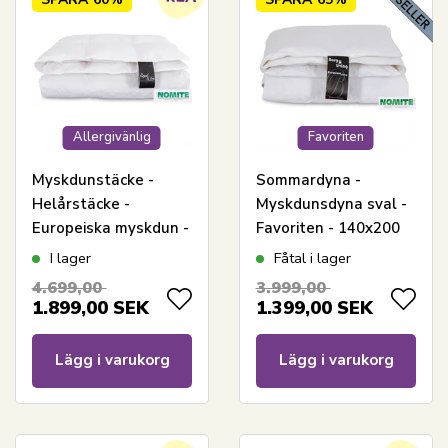
Allergivänlig
Favoriten
Myskdunstäcke -
Sommardyna -
Helårstäcke -
Myskdunsdyna sval -
Europeiska myskdun -
Favoriten - 140x200
140x200 cm -
cm - Bästa
I lager
Fåtal i lager
Producerad i Danmark
erbjudandet på
4.699,00
3.999,00
- Royal By Borg -
myskdun
1.899,00
SEK
1.399,00
SEK
Varm duntäcke
Lägg i varukorg
Lägg i varukorg