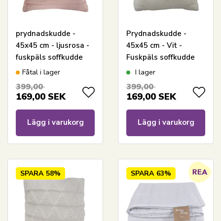
prydnadskudde -
Prydnadskudde -
45x45 cm - ljusrosa -
45x45 cm - Vit -
fuskpäls soffkudde
Fuskpäls soffkudde
med ränder -
med ränder -
Fåtal i lager
I lager
Nordstrand Home
Nordstrand Home
399,00
399,00
169,00
SEK
169,00
SEK
Lägg i varukorg
Lägg i varukorg
SPARA
58%
SPARA
63%