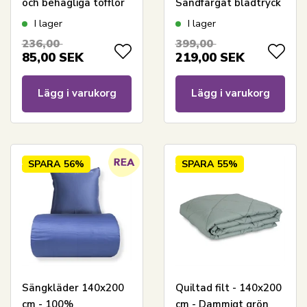
och behagliga tofflor
Sandfärgat bladtryck
I lager
I lager
236,00
399,00
85,00
SEK
219,00
SEK
Lägg i varukorg
Lägg i varukorg
SPARA
56%
SPARA
55%
Sängkläder 140x200
Quiltad filt - 140x200
cm - 100%
cm - Dammigt grön