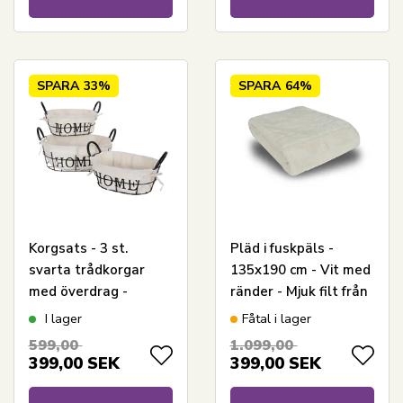
SPARA
33%
SPARA
64%
Korgsats - 3 st.
Pläd i fuskpäls -
svarta trådkorgar
135x190 cm - Vit med
med överdrag -
ränder - Mjuk filt från
Dekorativa korgar för
Nordstrand Home
I lager
Fåtal i lager
hemmet
599,00
1.099,00
399,00
SEK
399,00
SEK