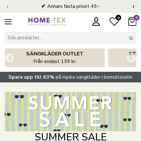
‹
›
Annars fasta priset 49:-
0
0
SÄNGKLÄDER OUTLET
STO
‹
›
Från endast 139 kr.
S
Spara upp till 63%
på mjuka sängkläder i bomullssatin
SUMMER SALE