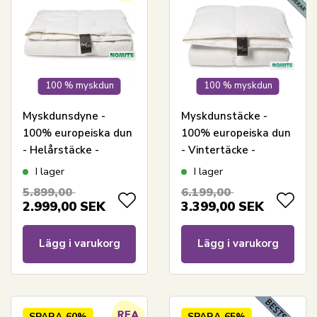
100 % myskdun
100 % myskdun
Myskdunsdyne -
Myskdunstäcke -
100% europeiska dun
100% europeiska dun
- Helårstäcke -
- Vintertäcke -
140x200 cm -
140x200 cm -
I lager
I lager
Producerad i Danmark
Dansktillverkat -
5.899,00
6.199,00
- Royal By Borg -
Royal By Borg - Extra
2.999,00
SEK
3.399,00
SEK
Varm dundyna
varmt täcke
Lägg i varukorg
Lägg i varukorg
SPARA
60%
SPARA
65%