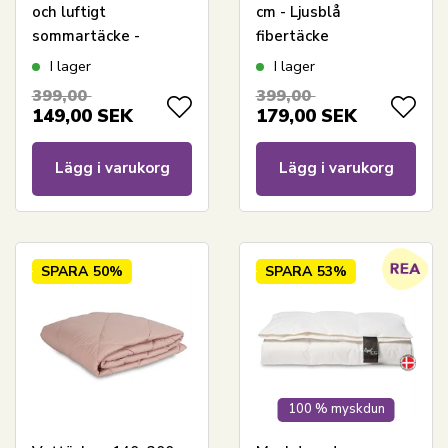
och luftigt
cm - Ljusblå
sommartäcke -
fibertäcke
140x200 cm - Zen
sommartäcke -
I lager
I lager
Sleep
Quiltad filt - Zen
399,00
399,00
Sleep fibertäcke
149,00
SEK
179,00
SEK
Lägg i varukorg
Lägg i varukorg
SPARA
50%
SPARA
53%
100 % myskdun