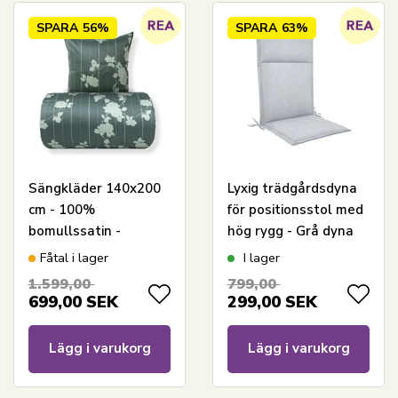
SPARA
56%
SPARA
63%
Sängkläder 140x200
Lyxig trädgårdsdyna
cm - 100%
för positionsstol med
bomullssatin -
hög rygg - Grå dyna
Rosenbloom - Grönt
med lyxig komfort -
Fåtal i lager
I lager
blommigt och randigt
Nordstrand Home
1.599,00
799,00
tryck
699,00
SEK
299,00
SEK
Lägg i varukorg
Lägg i varukorg