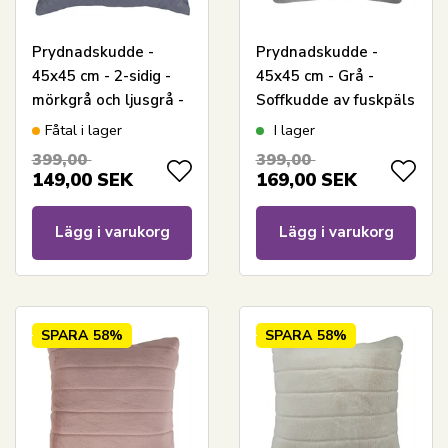
Prydnadskudde -
Prydnadskudde -
45x45 cm - 2-sidig -
45x45 cm - Grå -
mörkgrå och ljusgrå -
Soffkudde av fuskpäls
Soffkudde
med ränder -
Fåtal i lager
I lager
Nordstrand Home
399,00
399,00
149,00
SEK
169,00
SEK
Lägg i varukorg
Lägg i varukorg
SPARA
58%
SPARA
58%