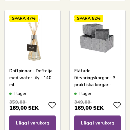
SPARA
47%
SPARA
52%
Doftpinnar - Doftolja
Flätade
med water lily - 140
förvaringskorgar - 3
ml.
praktiska korgar -
Grått korgset för
I lager
I lager
hemmet
359,00
349,00
189,00
SEK
169,00
SEK
Lägg i varukorg
Lägg i varukorg