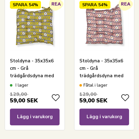
SPARA
54%
SPARA
54%
Stoldyna - 35x35x6
Stoldyna - 35x35x6
cm - Grå
cm - Grå
trädgårdsdyna med
trädgårdsdyna med
gula och vita blommor
rosa och vita blommor
I lager
Fåtal i lager
- Mjuk komfortdyna
- Mjuk komfortdyna
129,00
129,00
59,00
SEK
59,00
SEK
Lägg i varukorg
Lägg i varukorg