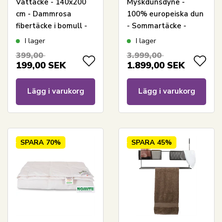
Vattäcke - 140x200
Myskdunsdyne -
cm - Dammrosa
100% europeiska dun
fibertäcke i bomull -
- Sommartäcke -
Quiltat täcke - Zen
140x200 cm - Dansk
I lager
I lager
Sleep fibertäcke
producerad - Royal By
399,00
3.999,00
Borg - Svalt duntäcke
199,00
SEK
1.899,00
SEK
Lägg i varukorg
Lägg i varukorg
SPARA
70%
SPARA
45%