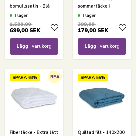
bomullssatin - Blå
sommartäcke i
med ljusblå
fibervat - Quiltat
I lager
I lager
pipingkant
täcke - Zen Sleep
1.599,00
399,00
sommartäcke
699,00
SEK
179,00
SEK
Lägg i varukorg
Lägg i varukorg
SPARA
63%
SPARA
55%
Fibertäcke - Extra lätt
Quiltad filt - 140x200