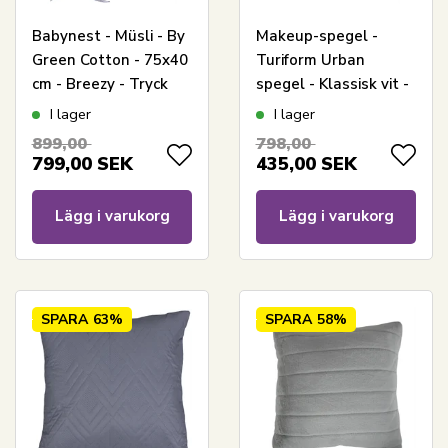
Babynest - Müsli - By
Makeup-spegel -
Green Cotton - 75x40
Turiform Urban
cm - Breezy - Tryck
spegel - Klassisk vit -
med små fordon
Höjd 35 cm
I lager
I lager
899,00
798,00
799,00
SEK
435,00
SEK
Lägg i varukorg
Lägg i varukorg
SPARA
63%
SPARA
58%