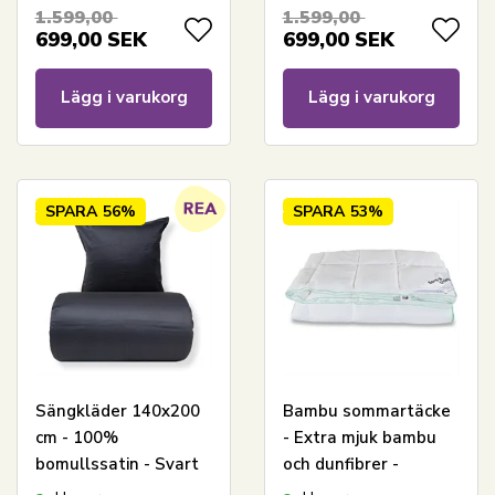
jacquardvävt
1.599,00
1.599,00
sängkläder - Extra
699,00
SEK
699,00
SEK
mjukt sängset från By
Borg
Lägg i varukorg
Lägg i varukorg
SPARA
56%
SPARA
53%
Sängkläder 140x200
Bambu sommartäcke
cm - 100%
- Extra mjuk bambu
bomullssatin - Svart
och dunfibrer -
med vit pipingkant
140x200 cm - Borg