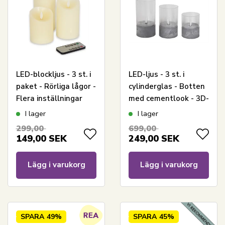
LED-blockljus - 3 st. i
LED-ljus - 3 st. i
paket - Rörliga lågor -
cylinderglas - Botten
Flera inställningar
med cementlook - 3D-
med fjärrkontroll
lågor
I lager
I lager
299,00
699,00
149,00
SEK
249,00
SEK
Lägg i varukorg
Lägg i varukorg
SPARA
49%
SPARA
45%