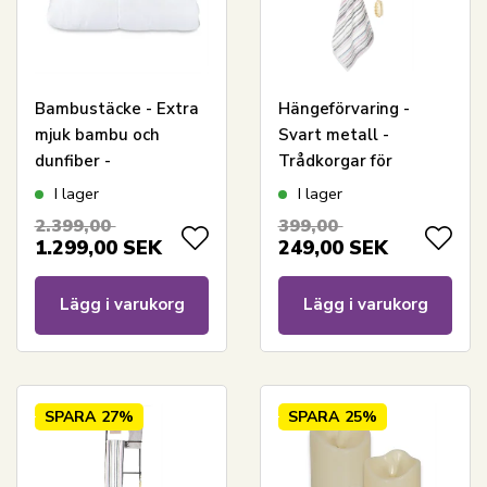
Bambustäcke - Extra
Hängeförvaring -
mjuk bambu och
Svart metall -
dunfiber -
Trådkorgar för
Allergivänlig -
upphängning - Smart
I lager
I lager
140x200 cm - Borg
förvaring med 2
2.399,00
399,00
Living
korgar med 2 fack och
1.299,00
SEK
249,00
SEK
2 krokar
Lägg i varukorg
Lägg i varukorg
SPARA
27%
SPARA
25%