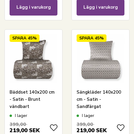
Lägg i varukorg
Lägg i varukorg
SPARA
45%
SPARA
45%
Bäddset 140x200 cm
Sängkläder 140x200
- Satin - Brunt
cm - Satin -
vändbart
Sandfärgat
blommönster
mönsterdesign
I lager
I lager
399,00
399,00
219,00
SEK
219,00
SEK