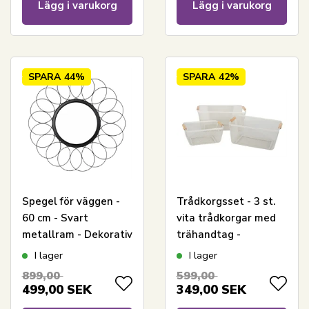
Lägg i varukorg
Lägg i varukorg
SPARA
44%
SPARA
42%
Spegel för väggen -
Trådkorgsset - 3 st.
60 cm - Svart
vita trådkorgar med
metallram - Dekorativ
trähandtag -
inredning
Moderna
I lager
I lager
förvaringskorgar
899,00
599,00
499,00
SEK
349,00
SEK