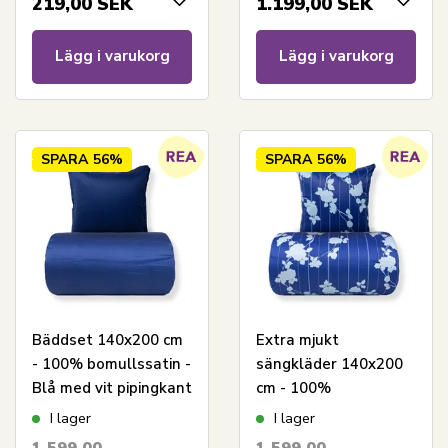
219,00
SEK
1.199,00
SEK
Lägg i varukorg
Lägg i varukorg
SPARA
56%
SPARA
56%
Bäddset 140x200 cm
Extra mjukt
- 100% bomullssatin -
sängkläder 140x200
Blå med vit pipingkant
cm - 100%
bomullssatin -
I lager
I lager
Blommigt blått
1.599,00
1.599,00