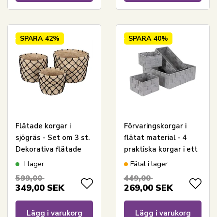
SPARA
42%
SPARA
40%
Flätade korgar i
Förvaringskorgar i
sjögräs - Set om 3 st.
flätat material - 4
Dekorativa flätade
praktiska korgar i ett
korgar med svarta
set - Grå flätade
I lager
Fåtal i lager
bomullssnören
korgar för hemmet
599,00
449,00
349,00
SEK
269,00
SEK
Lägg i varukorg
Lägg i varukorg