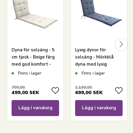
Dyna för solsäng - 5
Lyxig dynor för
cm tjock - Beige färg
solsäng - Mörkblå
med god komfort -
dyna med lyxig
Passar på solvagn
komfort - Nordstrand
Finns i lager
Finns i lager
Home dyna för
solbädd
799,00
1.199,00
499,00
SEK
699,00
SEK
Lägg i varukorg
Lägg i varukorg