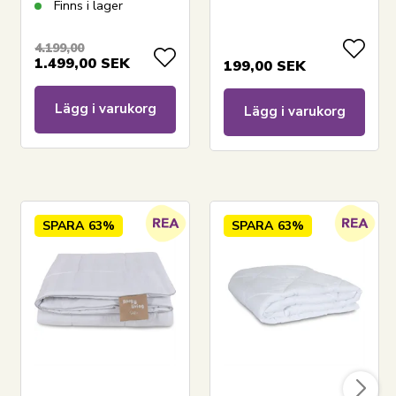
Borg Living -
Södahl Organic -
Finns i lager
Ergonomisk
Linen blue
toppmadrass
4.199,00
1.499,00
SEK
199,00
SEK
Lägg i varukorg
Lägg i varukorg
SPARA
63%
SPARA
63%