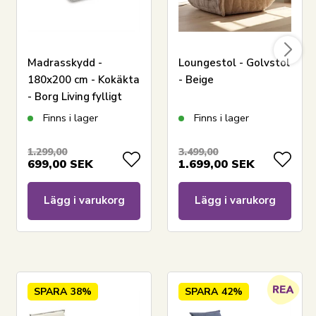
Madrasskydd -
Loungestol - Golvstol
180x200 cm - Kokäkta
- Beige
- Borg Living fylligt
madrassskydd i 100%
Finns i lager
Finns i lager
Oeko-tex bomull
1.299,00
3.499,00
699,00
SEK
1.699,00
SEK
Lägg i varukorg
Lägg i varukorg
SPARA
38%
SPARA
42%