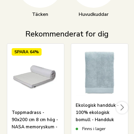
Täcken
Huvudkuddar
Rekommenderat for dig
SPARA
64%
Ekologisk handduk -
Toppmadrass -
100% ekologisk
90x200 cm 8 cm hög -
bomull - Handduk
NASA memoryskum -
ljusblå 50x100 cm -
Finns i lager