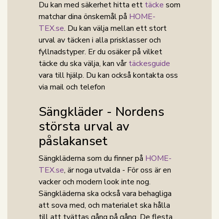
Du kan med säkerhet hitta ett
täcke
som
matchar dina önskemål på
HOME-
TEX.se
. Du kan välja mellan ett stort
urval av täcken i alla prisklasser och
fyllnadstyper. Er du osäker på vilket
täcke du ska välja, kan vår
täckesguide
vara till hjälp. Du kan också kontakta oss
via mail och telefon
Sängkläder - Nordens
största urval av
påslakanset
Sängkläderna som du finner på
HOME-
TEX.se
, är noga utvalda - För oss är en
vacker och modern look inte nog.
Sängkläderna ska också vara behagliga
att sova med, och materialet ska hålla
till att tvättas gång på gång. De flesta