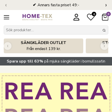
‹
›
Annars fasta priset 49:-
0
0
SÄNGKLÄDER OUTLET
STO
‹
›
Från endast 139 kr.
S
Spara upp till 63%
på mjuka sängkläder i bomullssatin