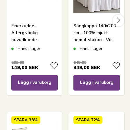
Fiberkudde -
Sängkappa 140x200
Allergivänlig
cm - 100% mjukt
huvudkudde -
bomullslakan - Vit
60x63cm - Mellanhög
sängkappa från
Finns i lager
Finns i lager
kudde - Zen Sleep
Nordstrand Home
299,00
649,00
149,00
SEK
349,00
SEK
Lägg i varukorg
Lägg i varukorg
SPARA
38%
SPARA
72%