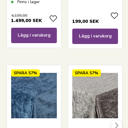
Borg Living -
Södahl Organic -
Finns i lager
Ergonomisk
Linen blue
toppmadrass
4.199,00
1.499,00
SEK
199,00
SEK
Lägg i varukorg
Lägg i varukorg
SPARA
57%
SPARA
57%