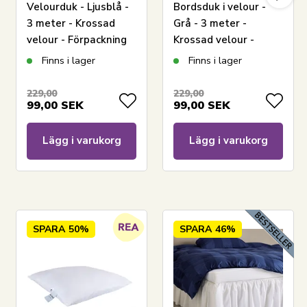
Velourduk - Ljusblå -
Bordsduk i velour -
3 meter - Krossad
Grå - 3 meter -
velour - Förpackning
Krossad velour -
om 3 meter
Förpackning om 3
Finns i lager
Finns i lager
meter
229,00
229,00
99,00
SEK
99,00
SEK
Lägg i varukorg
Lägg i varukorg
SPARA
50%
SPARA
46%