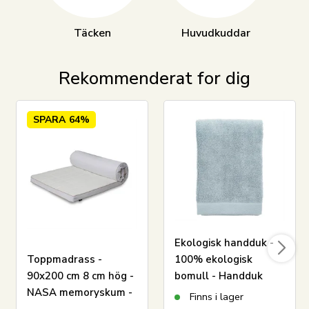
Täcken
Huvudkuddar
Rekommenderat for dig
SPARA
64%
Ekologisk handduk -
Toppmadrass -
100% ekologisk
90x200 cm 8 cm hög -
bomull - Handduk
NASA memoryskum -
ljusblå 50x100 cm -
Finns i lager