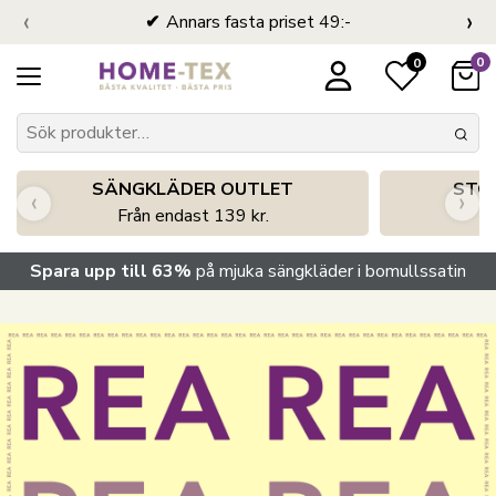
‹
›
Annars fasta priset 49:-
0
0
SÄNGKLÄDER OUTLET
STO
‹
›
Från endast 139 kr.
S
Spara upp till 63%
på mjuka sängkläder i bomullssatin