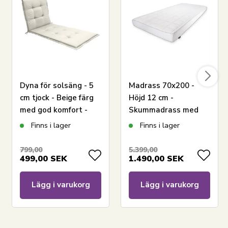
Dyna för solsäng - 5
Madrass 70x200 -
cm tjock - Beige färg
Höjd 12 cm -
med god komfort -
Skummadrass med
Passar på solvagn
tryckavlastande
Finns i lager
Finns i lager
memoryskum -
Premium By Borg
799,00
5.399,00
499,00
SEK
1.490,00
SEK
Lägg i varukorg
Lägg i varukorg