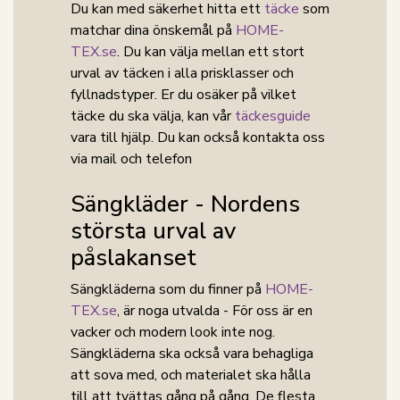
Du kan med säkerhet hitta ett
täcke
som
matchar dina önskemål på
HOME-
TEX.se
. Du kan välja mellan ett stort
urval av täcken i alla prisklasser och
fyllnadstyper. Er du osäker på vilket
täcke du ska välja, kan vår
täckesguide
vara till hjälp. Du kan också kontakta oss
via mail och telefon
Sängkläder - Nordens
största urval av
påslakanset
Sängkläderna som du finner på
HOME-
TEX.se
, är noga utvalda - För oss är en
vacker och modern look inte nog.
Sängkläderna ska också vara behagliga
att sova med, och materialet ska hålla
till att tvättas gång på gång. De flesta