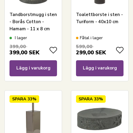
Tandborstmugg i sten
Toalettborste i sten -
- Borås Cotton -
Turiform - 40x10 cm
Hamam - 11 x 8 cm
I lager
Fåtal i lager
399,00
599,00
399,00
SEK
299,00
SEK
Lägg i varukorg
Lägg i varukorg
SPARA
33%
SPARA
33%