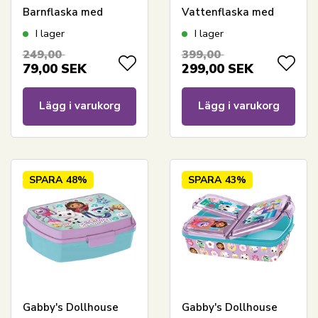
Barnflaska med
Vattenflaska med
skjutbar pip
flipfunktion och
I lager
I lager
sugrör
249,00
399,00
79,00
SEK
299,00
SEK
Lägg i varukorg
Lägg i varukorg
SPARA
48%
SPARA
43%
Gabby's Dollhouse
Gabby's Dollhouse