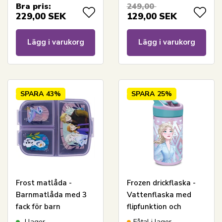
Bra pris:
249,00
229,00
SEK
129,00
SEK
Lägg i varukorg
Lägg i varukorg
SPARA
43%
SPARA
25%
Frost matlåda -
Frozen drickflaska -
Barnmatlåda med 3
Vattenflaska med
fack för barn
flipfunktion och
sugrör
I lager
Fåtal i lager