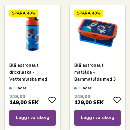
SPARA
40%
SPARA
48%
Blå astronaut
Blå astronaut
drickflaska -
matlåda -
Vattenflaska med
Barnmatlåda med 3
flipfunktion och
fack
I lager
I lager
sugrör
249,00
249,00
149,00
SEK
129,00
SEK
Lägg i varukorg
Lägg i varukorg