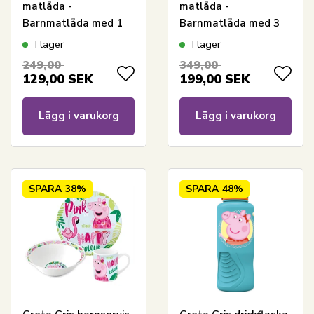
matlåda -
matlåda -
Barnmatlåda med 1
Barnmatlåda med 3
fack
fack
I lager
I lager
249,00
349,00
129,00
SEK
199,00
SEK
Lägg i varukorg
Lägg i varukorg
SPARA
38%
SPARA
48%