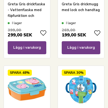
Greta Gris drickflaska
Greta Gris drickmugg
- Vattenflaska med
med lock och handtag
flipfunktion och
sugrör
I lager
I lager
399,00
269,00
299,00
SEK
199,00
SEK
Lägg i varukorg
Lägg i varukorg
SPARA
48%
SPARA
30%