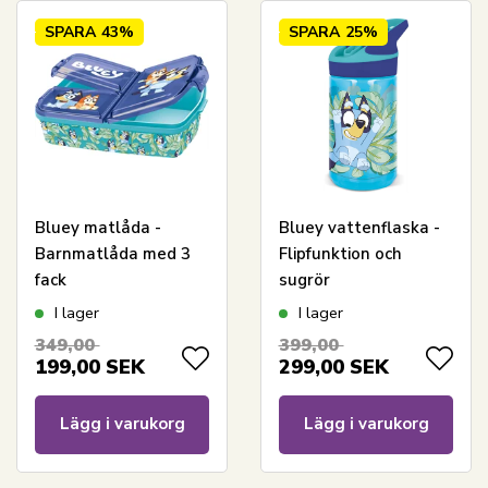
SPARA
43%
SPARA
25%
Bluey matlåda -
Bluey vattenflaska -
Barnmatlåda med 3
Flipfunktion och
fack
sugrör
I lager
I lager
349,00
399,00
199,00
SEK
299,00
SEK
Lägg i varukorg
Lägg i varukorg