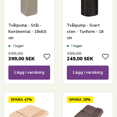
Tvålpump - Stål -
Tvålpump - Svart
Kontinental - 18x6,5
sten - Turiform - 18
cm
cm
I lager
I lager
599,00
399,00
399,00
SEK
249,00
SEK
Lägg i varukorg
Lägg i varukorg
SPARA
47%
SPARA
28%