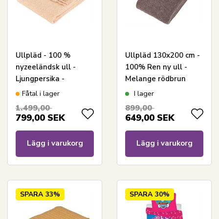
Ullpläd - 100 %
Ullpläd 130x200 cm -
nyzeeländsk ull -
100% Ren ny ull -
Ljungpersika -
Melange rödbrun
130x180 cm - Høie
Fåtal i lager
I lager
1.499,00
899,00
799,00
SEK
649,00
SEK
Lägg i varukorg
Lägg i varukorg
SPARA
33%
SPARA
30%