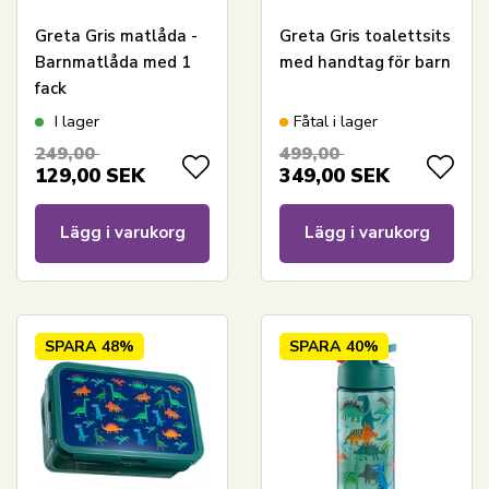
Greta Gris matlåda -
Greta Gris toalettsits
Barnmatlåda med 1
med handtag för barn
fack
I lager
Fåtal i lager
249,00
499,00
129,00
SEK
349,00
SEK
Lägg i varukorg
Lägg i varukorg
SPARA
48%
SPARA
40%