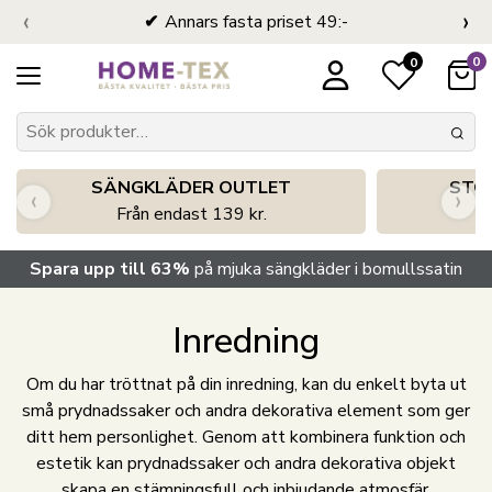
‹
›
Annars fasta priset 49:-
0
0
SÄNGKLÄDER OUTLET
STO
‹
›
Från endast 139 kr.
S
Spara upp till 63%
på mjuka sängkläder i bomullssatin
Inredning
Om du har tröttnat på din inredning, kan du enkelt byta ut
små prydnadssaker och andra dekorativa element som ger
ditt hem personlighet. Genom att kombinera funktion och
estetik kan prydnadssaker och andra dekorativa objekt
skapa en stämningsfull och inbjudande atmosfär.