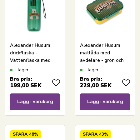
Alexander Husum
Alexander Husum
drickflaska -
matlåda med
Vattenflaska med
avdelare - grön och
flipfunktion - Grön
gul
I lager
I lager
Bra pris:
Bra pris:
199,00
SEK
229,00
SEK
Lägg i varukorg
Lägg i varukorg
SPARA
48%
SPARA
43%