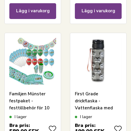
Lägg i varukorg
Lägg i varukorg
Familjen Münster
First Grade
festpaket -
drickflaska -
festtillbehör för 10
Vattenflaska med
personer
flipfunktion - Svart
I lager
I lager
Bra pris:
Bra pris: