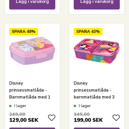
Lägg i varukorg
Lägg i varukorg
SPARA
48%
SPARA
43%
Disney
Disney
prinsessmatlåda -
prinsessmatlåda -
Barnmatlåda med 1
barnmatlåda med 3
fack
fack
I lager
I lager
249,00
349,00
129,00
SEK
199,00
SEK