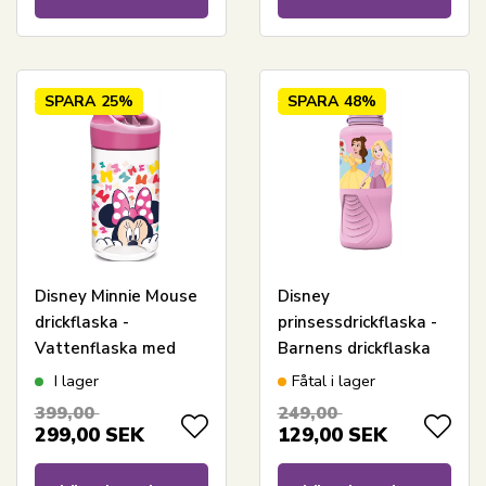
SPARA
25%
SPARA
48%
Disney Minnie Mouse
Disney
drickflaska -
prinsessdrickflaska -
Vattenflaska med
Barnens drickflaska
flipfunktion och
med pip
I lager
Fåtal i lager
sugrör
399,00
249,00
299,00
SEK
129,00
SEK