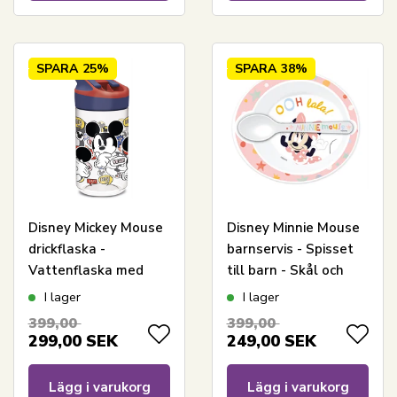
SPARA
25%
SPARA
38%
Disney Mickey Mouse
Disney Minnie Mouse
drickflaska -
barnservis - Spisset
Vattenflaska med
till barn - Skål och
flipfunktion och
sked
I lager
I lager
sugrör
399,00
399,00
299,00
SEK
249,00
SEK
Lägg i varukorg
Lägg i varukorg