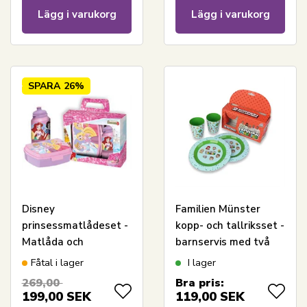
Lägg i varukorg
Lägg i varukorg
SPARA
26%
Disney
Familien Münster
prinsessmatlådeset -
kopp- och tallriksset -
Matlåda och
barnservis med två
drickflaska för barn
tallrikar och två
Fåtal i lager
I lager
koppar
269,00
Bra pris:
199,00
SEK
119,00
SEK