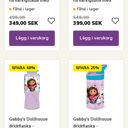
förvaringslåda med
förvaringsbox med
tättslutande lock -
tättslutande lock -
Fåtal i lager
Fåtal i lager
Transparent
Transparent
499,00
549,00
plastlåda
plastlåda
349,00
SEK
399,00
SEK
Lägg i varukorg
Lägg i varukorg
SPARA
68%
SPARA
25%
Gabby's Dollhouse
Gabby's Dollhouse
drickflaska -
drickflaska -