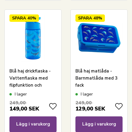
SPARA
40%
SPARA
48%
Blå haj drickflaska -
Blå haj matlåda -
Vattenflaska med
Barnmatlåda med 3
flipfunktion och
fack
sugrör
I lager
I lager
249,00
249,00
149,00
SEK
129,00
SEK
Lägg i varukorg
Lägg i varukorg