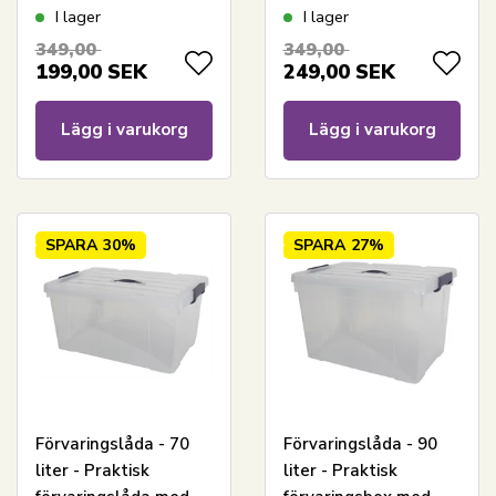
mörkblå och grön
tättslutande lock -
I lager
I lager
Transparent
349,00
349,00
plastlåda
199,00
SEK
249,00
SEK
Lägg i varukorg
Lägg i varukorg
SPARA
30%
SPARA
27%
Förvaringslåda - 70
Förvaringslåda - 90
liter - Praktisk
liter - Praktisk