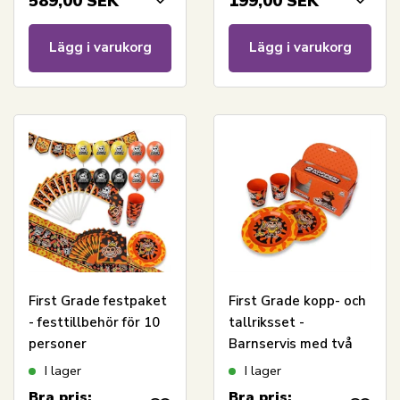
589,00
SEK
199,00
SEK
Lägg i varukorg
Lägg i varukorg
First Grade festpaket
First Grade kopp- och
- festtillbehör för 10
tallriksset -
personer
Barnservis med två
tallrikar och två
I lager
I lager
koppar
Bra pris:
Bra pris: