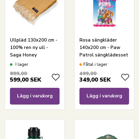
Ullpläd 130x200 cm -
Rosa sängkläder
100% ren ny ull -
140x200 cm - Paw
Saga Honey
Patrol sängklädesset
med Everest och Skye
I lager
Fåtal i lager
- Vändbar design -
899,00
499,00
100% bomull
599,00
SEK
349,00
SEK
Lägg i varukorg
Lägg i varukorg