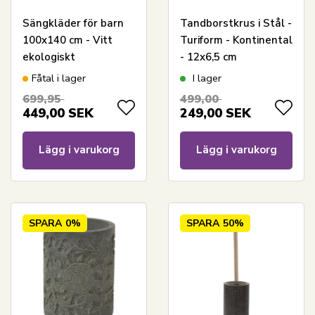
Sängkläder för barn
Tandborstkrus i Stål -
100x140 cm - Vitt
Turiform - Kontinental
ekologiskt
- 12x6,5 cm
sängklädesset -
Fåtal i lager
I lager
100% ekologisk
699,95
499,00
bomull - Dozy
449,00
SEK
249,00
SEK
Lägg i varukorg
Lägg i varukorg
SPARA
0%
SPARA
50%