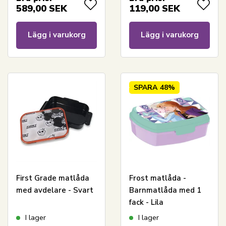
589,00
SEK
119,00
SEK
Lägg i varukorg
Lägg i varukorg
SPARA
48%
First Grade matlåda
Frost matlåda -
med avdelare - Svart
Barnmatlåda med 1
fack - Lila
I lager
I lager