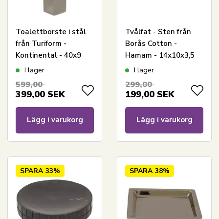
Toalettborste i stål
Tvålfat - Sten från
från Turiform -
Borås Cotton -
Kontinental - 40x9
Hamam - 14x10x3,5
cm.
cm
I lager
I lager
599,00
299,00
399,00
SEK
199,00
SEK
Lägg i varukorg
Lägg i varukorg
SPARA
33%
SPARA
38%