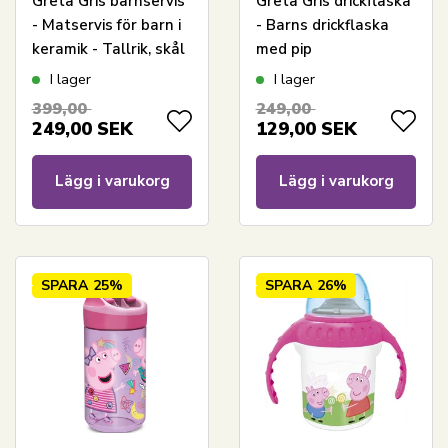
Greta Gris barnservis
Greta Gris drickflaska
- Matservis för barn i
- Barns drickflaska
keramik - Tallrik, skål
med pip
och mugg
I lager
I lager
399,00
249,00
249,00
SEK
129,00
SEK
Lägg i varukorg
Lägg i varukorg
SPARA
25%
SPARA
26%