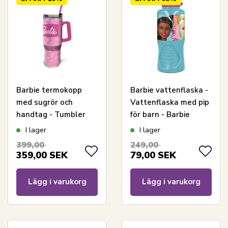
Barbie termokopp
Barbie vattenflaska -
med sugrör och
Vattenflaska med pip
handtag - Tumbler
för barn - Barbie
drickflaska 940 ml
I lager
I lager
399,00
249,00
359,00
SEK
79,00
SEK
Lägg i varukorg
Lägg i varukorg