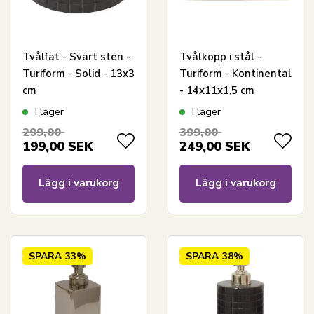
Tvålfat - Svart sten -
Tvålkopp i stål -
Turiform - Solid - 13x3
Turiform - Kontinental
cm
- 14x11x1,5 cm
I lager
I lager
299,00
399,00
199,00
SEK
249,00
SEK
Lägg i varukorg
Lägg i varukorg
SPARA
33%
SPARA
38%