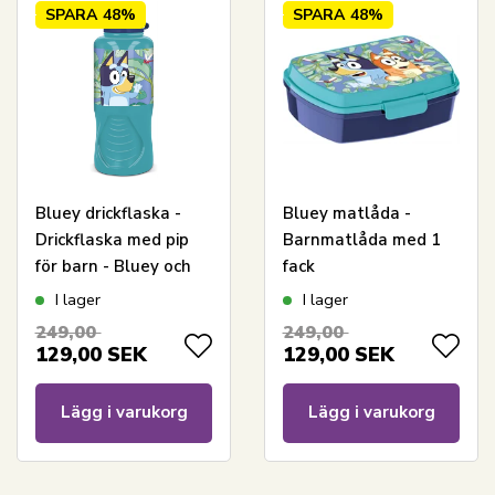
SPARA
48%
SPARA
48%
Bluey drickflaska -
Bluey matlåda -
Drickflaska med pip
Barnmatlåda med 1
för barn - Bluey och
fack
Bingo
I lager
I lager
249,00
249,00
129,00
SEK
129,00
SEK
Lägg i varukorg
Lägg i varukorg