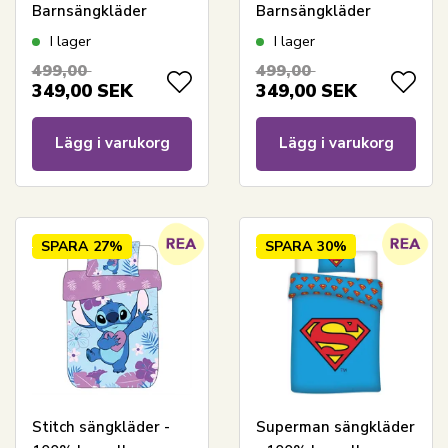
Barnsängkläder
Barnsängkläder
140x200 cm - Be a
140x200 cm
I lager
I lager
mermaid
499,00
499,00
349,00
SEK
349,00
SEK
Lägg i varukorg
Lägg i varukorg
SPARA
27%
SPARA
30%
Stitch sängkläder -
Superman sängkläder