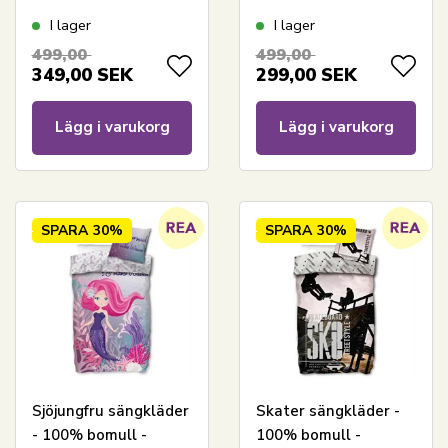
Barnsängkläder
Barnsängkläder
I lager
I lager
140x200 cm
140x200 cm - Rubble,
499,00
499,00
Chase, Marshall och
349,00
SEK
299,00
SEK
Rocky
Lägg i varukorg
Lägg i varukorg
SPARA
30%
SPARA
30%
Sjöjungfru sängkläder
Skater sängkläder -
- 100% bomull -
100% bomull -