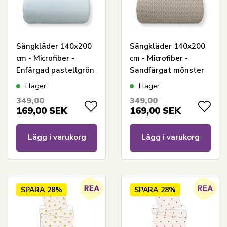
Sängkläder 140x200
Sängkläder 140x200
cm - Microfiber -
cm - Microfiber -
Enfärgad pastellgrön
Sandfärgat mönster
I lager
I lager
349,00
349,00
169,00
SEK
169,00
SEK
Lägg i varukorg
Lägg i varukorg
SPARA
28%
SPARA
28%