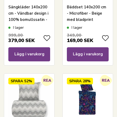
Sängkläder 140x200
Bäddset 140x200 cm
cm - Vändbar design i
- Microfiber - Beige
100% bomullssatin -
med bladprint
Narrow Lines sand -
I lager
I lager
Bäddset från By Night
999,00
349,00
379,00
SEK
169,00
SEK
Lägg i varukorg
Lägg i varukorg
SPARA
52%
SPARA
28%