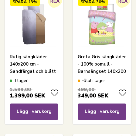
SPARA
13%
SPARA
30%
Rutig sängkläder
Greta Gris sängkläder
140x200 cm -
- 100% bomull -
Sandfärgat och blått
Barnsängset 140x200
påslakanset i 100%
cm - Greta Gris och
I lager
Fåtal i lager
bomullssatin - Citadal
Frida Får på picknick
1.599,00
499,00
sand - Auping
1.399,00
SEK
349,00
SEK
sänglinne
Lägg i varukorg
Lägg i varukorg