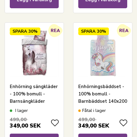
SPARA
30%
SPARA
30%
Enhörning sängkläder
Enhörningsbäddset -
- 100% bomull -
100% bomull -
Barnsängkläder
Barnbäddset 140x200
140x200 cm - Believe
cm - Sovande
I lager
Fåtal i lager
in your dreams
enhörning på moln
499,00
499,00
349,00
SEK
349,00
SEK