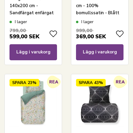
140x200 cm -
cm - 100%
Sandfärgat enfärgat
bomullssatin - Blått
påslakanset - 100%
3D harlekinmönster
I lager
I lager
bomullsflanell - Frost
799,00
999,00
Beddinghouse
599,00
SEK
369,00
SEK
sängkläder
Lägg i varukorg
Lägg i varukorg
SPARA
23%
SPARA
43%