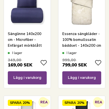
Sänglinne 140x200
Essenza sängkläder -
cm - Microfiber -
100% bomullssatin
Enfärgat mörkblått
bäddset - 140x200 cm
- Floor Oyster
I lager
I lager
sänglinne
349,00
999,00
169,00
SEK
799,00
SEK
Lägg i varukorg
Lägg i varukorg
SPARA
20%
SPARA
20%