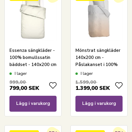
Essenza sängkläder -
Mönstrat sängkläder
100% bomullssatin
140x200 cm -
bäddset - 140x200 cm
Påslakanset i 100%
- Minte Oyster
bomullssatin -
I lager
I lager
sänglinne
Highrise multi -
999,00
1.599,00
Auping sänglinne
799,00
SEK
1.399,00
SEK
Lägg i varukorg
Lägg i varukorg