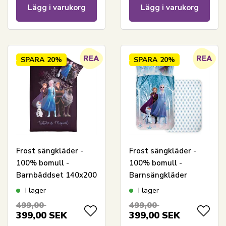
Lägg i varukorg
Lägg i varukorg
SPARA
20%
SPARA
20%
Frost sängkläder -
Frost sängkläder -
100% bomull -
100% bomull -
Barnbäddset 140x200
Barnsängkläder
cm - Nature is Magical
140x200 cm - Anna,
I lager
I lager
Elsa och Olaf
499,00
499,00
399,00
SEK
399,00
SEK