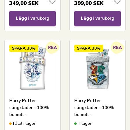
Gris under trädet
Färgglad Hogwarts
349,00
SEK
399,00
SEK
vapensköld
Lägg i varukorg
Lägg i varukorg
SPARA
30%
SPARA
30%
Harry Potter
Harry Potter
sängkläder - 100%
sängkläder - 100%
bomull -
bomull -
Barnsängkläder
Barnsängkläder
Fåtal i lager
I lager
140x200 cm -
140x200 cm -