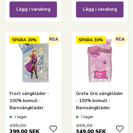
Lägg i varukorg
Lägg i varukorg
SPARA
20%
SPARA
30%
Frost sängkläder -
Greta Gris sängkläder
100% bomull -
- 100% bomull -
Barnsängkläder
Barnsängkläder
140x200 cm - Anna,
140x200 cm - Peppa
I lager
I lager
Elsa och Olaf i snön
rules
499,00
499,00
399,00
SEK
349,00
SEK