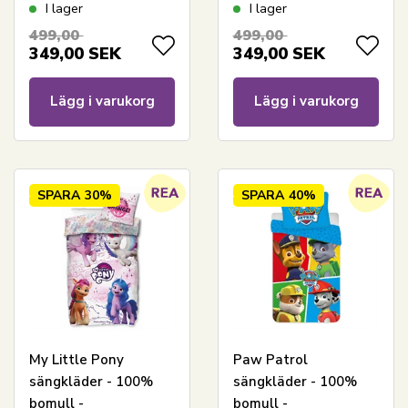
Barnsängkläder
Barnsängkläder
I lager
I lager
140x200 cm - Minions
140x200 cm - Grå
499,00
499,00
349,00
SEK
349,00
SEK
Lägg i varukorg
Lägg i varukorg
SPARA
30%
SPARA
40%
My Little Pony
Paw Patrol
sängkläder - 100%
sängkläder - 100%
bomull -
bomull -