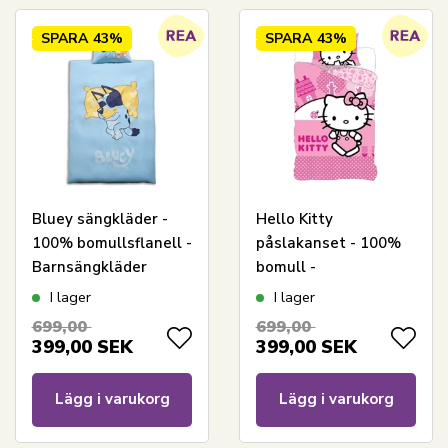
SPARA
43%
SPARA
43%
Bluey sängkläder -
Hello Kitty
100% bomullsflanell -
påslakanset - 100%
Barnsängkläder
bomull -
140x200 cm -
Barnpåslakanset
I lager
I lager
Sovande Bluey
140x200 cm - Ljusrosa
699,00
699,00
399,00
SEK
399,00
SEK
Lägg i varukorg
Lägg i varukorg