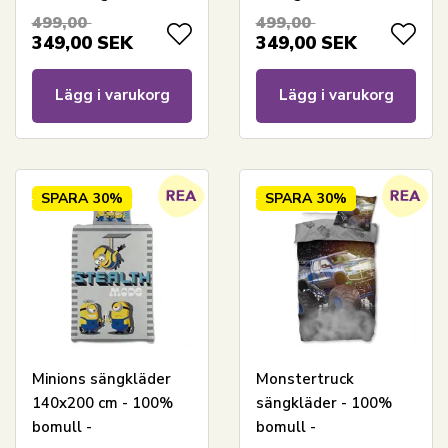
galopperande hästar
och TNT
499,00
499,00
349,00
SEK
349,00
SEK
Lägg i varukorg
Lägg i varukorg
SPARA
30%
SPARA
30%
Minions sängkläder
Monstertruck
140x200 cm - 100%
sängkläder - 100%
bomull -
bomull -