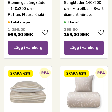
Blommiga sängkläder
Sängkläder 140x200
- 140x200 cm -
cm - Microfiber - Svart
Petites Fleurs Khaki -
diamantmönster
Sängkläder med
Fåtal i lager
I lager
dubbelsidig design -
1.299,00
299,00
100 % bomull - Pip
999,00
SEK
169,00
SEK
Studio
Lägg i varukorg
Lägg i varukorg
SPARA
62%
SPARA
52%