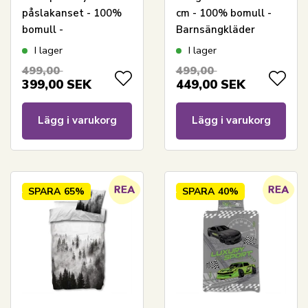
påslakanset - 100%
cm - 100% bomull -
bomull -
Barnsängkläder
Barnpåslakan
140x200 cm -
I lager
I lager
140x200 cm
Brandman Sam och
499,00
499,00
vänner
399,00
SEK
449,00
SEK
Lägg i varukorg
Lägg i varukorg
SPARA
65%
SPARA
40%