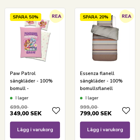
SPARA
50%
SPARA
20%
Paw Patrol
Essenza flanell
sängkläder - 100%
sängkläder - 100%
bomull -
bomullsflanell
Barnsängkläder
sängset - 140x200 cm
I lager
I lager
140x200 cm -
- Kim Brown sänglinne
699,00
999,00
Pawsome Friendships
349,00
SEK
799,00
SEK
Grow
Lägg i varukorg
Lägg i varukorg