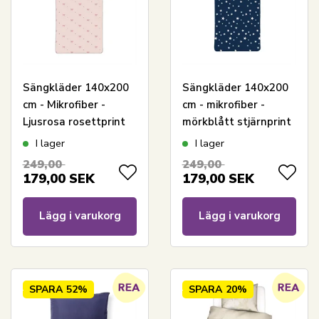
Sängkläder 140x200
Sängkläder 140x200
cm - Mikrofiber -
cm - mikrofiber -
Ljusrosa rosettprint
mörkblått stjärnprint
I lager
I lager
249,00
249,00
179,00
SEK
179,00
SEK
Lägg i varukorg
Lägg i varukorg
SPARA
52%
SPARA
20%