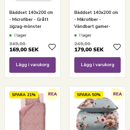
Bäddset 140x200 cm
Bäddset 140x200 cm
- Microfiber - Grått
- Mikrofiber -
zigzag-mönster
Vändbart gamer-
motiv
I lager
I lager
349,00
249,00
169,00
SEK
179,00
SEK
Lägg i varukorg
Lägg i varukorg
SPARA
21%
SPARA
50%