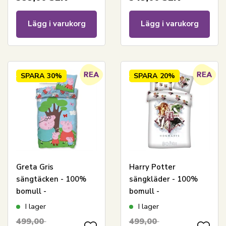
Lägg i varukorg
Lägg i varukorg
SPARA
30%
SPARA
20%
Greta Gris
Harry Potter
sängtäcken - 100%
sängkläder - 100%
bomull -
bomull -
Barnsängkläder
Barnsängkläder
I lager
I lager
140x200 cm - Familjen
140x200 cm -
499,00
499,00