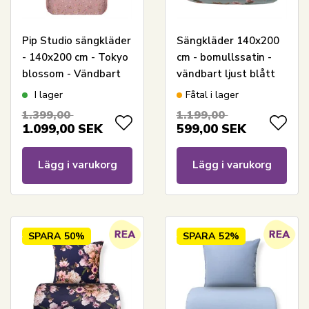
Pip Studio sängkläder
Sängkläder 140x200
- 140x200 cm - Tokyo
cm - bomullssatin -
blossom - Vändbart
vändbart ljust blått
påslakan - Bäddset i
blommönster
I lager
Fåtal i lager
100% bomull
sängkläder
1.399,00
1.199,00
1.099,00
SEK
599,00
SEK
Lägg i varukorg
Lägg i varukorg
SPARA
50%
SPARA
52%