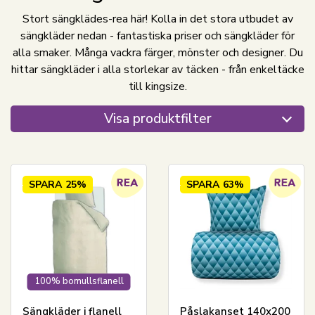
Stort sängklädes-rea här! Kolla in det stora utbudet av
sängkläder nedan - fantastiska priser och sängkläder för
alla smaker. Många vackra färger, mönster och designer. Du
hittar sängkläder i alla storlekar av täcken - från enkeltäcke
till kingsize.
Visa produktfilter
SPARA
25%
SPARA
63%
100% bomullsflanell
Sängkläder i flanell
Påslakanset 140x200