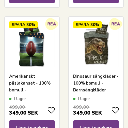
SPARA
30%
SPARA
30%
Amerikanskt
Dinosaur sängkläder -
påslakanset - 100%
100% bomull -
bomull -
Barnsängkläder
Barnpåslakan
140x200 cm - T-Rex -
I lager
I lager
140x200 cm -
Grön
499,00
499,00
Fotbollspåslakan
349,00
SEK
349,00
SEK
Lägg i varukorg
Lägg i varukorg