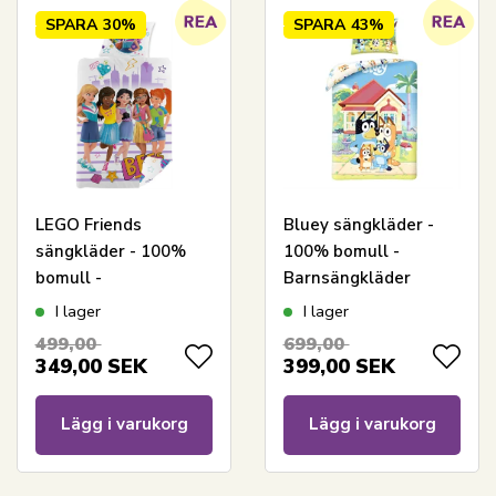
SPARA
30%
SPARA
43%
LEGO Friends
Bluey sängkläder -
sängkläder - 100%
100% bomull -
bomull -
Barnsängkläder
Barnpåslakanset
140x200 cm - Bluey
I lager
I lager
140x200 cm
och familjen - Vit
499,00
699,00
baksida
349,00
SEK
399,00
SEK
Lägg i varukorg
Lägg i varukorg