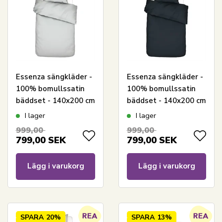
Essenza sängkläder -
Essenza sängkläder -
100% bomullssatin
100% bomullssatin
bäddset - 140x200 cm
bäddset - 140x200 cm
- Minte Grey
- Minte Nightblue
I lager
I lager
sänglinne
sänglinne
999,00
999,00
799,00
SEK
799,00
SEK
Lägg i varukorg
Lägg i varukorg
SPARA
20%
SPARA
13%