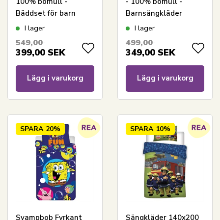
100% bomull -
- 100% bomull -
Bäddset för barn
Barnsängkläder
140x200 cm - Blå och
140x200 cm -
I lager
I lager
lila
Superman logo
549,00
499,00
399,00
SEK
349,00
SEK
Lägg i varukorg
Lägg i varukorg
SPARA
20%
SPARA
10%
Svampbob Fyrkant
Sängkläder 140x200