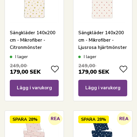
Sängkläder 140x200
Sängkläder 140x200
cm - Mikrofiber -
cm - Mikrofiber -
Citronmönster
Ljusrosa hjärtmönster
I lager
I lager
249,00
249,00
179,00
SEK
179,00
SEK
Lägg i varukorg
Lägg i varukorg
SPARA
28%
SPARA
28%