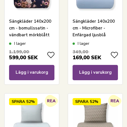
Sängkläder 140x200
Sängkläder 140x200
cm - bomullssatin -
cm - Microfiber -
vändbart mörkblått
Enfärgad ljusblå
blommönster
I lager
I lager
1.199,00
349,00
599,00
SEK
169,00
SEK
Lägg i varukorg
Lägg i varukorg
SPARA
52%
SPARA
52%