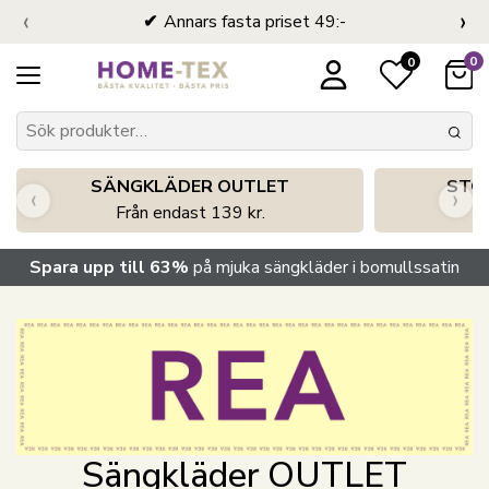
‹
›
Annars fasta priset 49:-
0
0
SÄNGKLÄDER OUTLET
STO
‹
›
Från endast 139 kr.
S
Spara upp till 63%
på mjuka sängkläder i bomullssatin
Sängkläder OUTLET