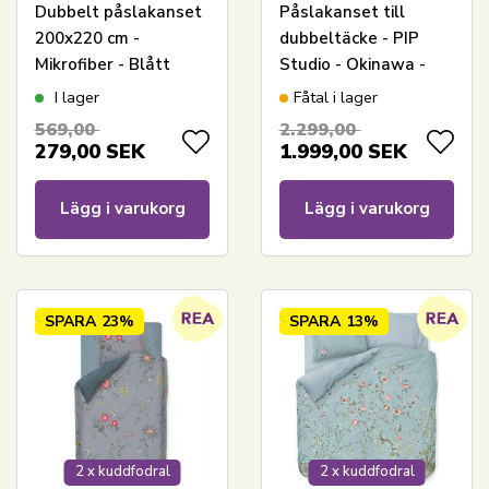
Dubbelt påslakanset
Påslakanset till
200x220 cm -
dubbeltäcke - PIP
Mikrofiber - Blått
Studio - Okinawa -
wave-print
White - 200x220 cm
I lager
Fåtal i lager
569,00
2.299,00
279,00
SEK
1.999,00
SEK
Lägg i varukorg
Lägg i varukorg
SPARA
23%
SPARA
13%
2 x kuddfodral
2 x kuddfodral