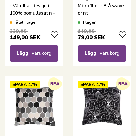
- Vändbar design i
Microfiber - Blå wave
100% bomullssatin -
print
Flowers & Dots curry
Fåtal i lager
I lager
- Från By Night
339,00
149,00
149,00
SEK
79,00
SEK
Lägg i varukorg
Lägg i varukorg
SPARA
47%
SPARA
47%