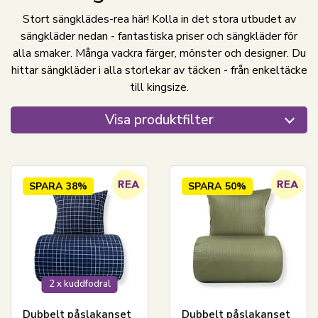
Stort sängklädes-rea här! Kolla in det stora utbudet av
sängkläder nedan - fantastiska priser och sängkläder för
alla smaker. Många vackra färger, mönster och designer. Du
hittar sängkläder i alla storlekar av täcken - från enkeltäcke
till kingsize.
Visa produktfilter
SPARA
38%
SPARA
50%
2 x kuddfodral
Dubbelt påslakanset
Dubbelt påslakanset