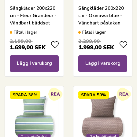
Sängkläder 200x220
Sängkläder 200x220
cm - Fleur Grandeur -
cm - Okinawa blue -
Vändbart bäddset i
Vändbart påslakan
100% bomull - Pip
för dubbeltäcke -
Fåtal i lager
Fåtal i lager
Studio sängkläder
100% bomull - Pip
2.199,00
2.299,00
Studio sängkläder
1.699,00
SEK
1.999,00
SEK
Lägg i varukorg
Lägg i varukorg
SPARA
38%
SPARA
50%
2 x kuddfodral
2 x kuddfodral