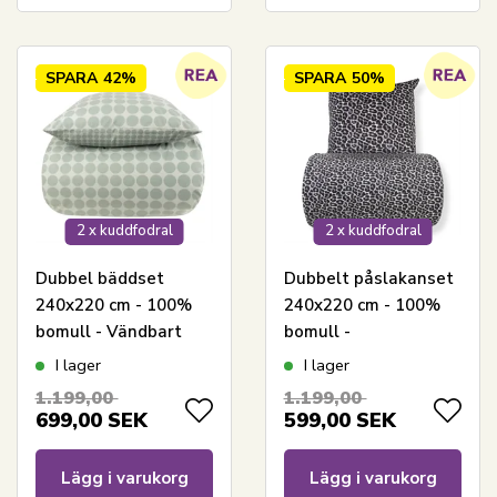
SPARA
42%
SPARA
50%
2 x kuddfodral
2 x kuddfodral
Dubbel bäddset
Dubbelt påslakanset
240x220 cm - 100%
240x220 cm - 100%
bomull - Vändbart
bomull -
med gröna cirklar
Leopardmönster
I lager
I lager
1.199,00
1.199,00
699,00
SEK
599,00
SEK
Lägg i varukorg
Lägg i varukorg