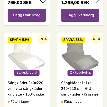
799,00
SEK
1.299,00
SEK
Lägg i varukorg
Lägg i varukorg
SPARA
58%
SPARA
58%
2 x kuddfodral
2 x kuddfodral
Sängkläder 240x220
Sängkläder i silke
cm - vita sängkläder -
240x220 cm - Grå
king size - 100% silke
sängkläder - King size
- Butterfly Silk
- 100% silke -
Fåtal i lager
Fåtal i lager
Butterfly Silk