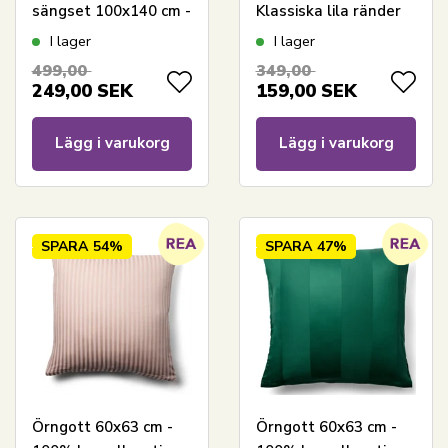
sängset 100x140 cm -
Klassiska lila ränder
Grå
I lager
I lager
499,00
349,00
249,00
SEK
159,00
SEK
Lägg i varukorg
Lägg i varukorg
SPARA
54%
SPARA
47%
Örngott 60x63 cm -
Örngott 60x63 cm -