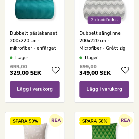
2 x kuddfodral
Dubbelt påslakanset
Dubbelt sänglinne
200x220 cm -
200x220 cm -
mikrofiber - enfärgat
Microfiber - Grått zig
med petrolfärgade
zag mönster
I lager
I lager
ränder
699,00
699,00
329,00
SEK
349,00
SEK
Lägg i varukorg
Lägg i varukorg
SPARA
50%
SPARA
58%