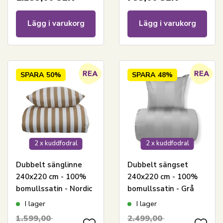
Lägg i varukorg
Lägg i varukorg
SPARA
50%
SPARA
48%
2 x kuddfodral
2 x kuddfodral
Dubbelt sänglinne
Dubbelt sängset
240x220 cm - 100%
240x220 cm - 100%
bomullssatin - Nordic
bomullssatin - Grå
Stripe - sandfärgade
med breda ränder
I lager
I lager
ränder
1.599,00
2.499,00