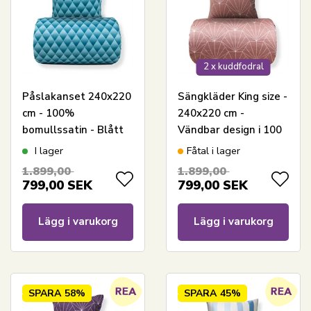
2 x kuddfodral
Påslakanset 240x220
Sängkläder King size -
cm - 100%
240x220 cm -
bomullssatin - Blått
Vändbar design i 100
3D harlekinmönster
% bomullssatin -
I lager
Fåtal i lager
Hexagon peach -
1.899,00
1.899,00
Bäddset från By Night
799,00
SEK
799,00
SEK
Lägg i varukorg
Lägg i varukorg
SPARA
58%
SPARA
45%