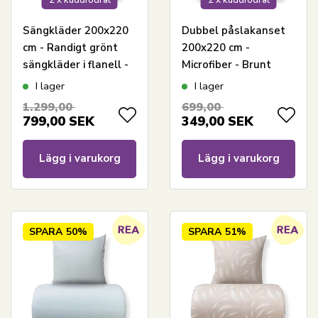
Sängkläder 200x220
Dubbel påslakanset
cm - Randigt grönt
200x220 cm -
sängkläder i flanell -
Microfiber - Brunt
Randigt bäddset -
mönster
I lager
I lager
100% bomullsflanell -
1.299,00
699,00
By Night
799,00
SEK
349,00
SEK
Lägg i varukorg
Lägg i varukorg
SPARA
50%
SPARA
51%