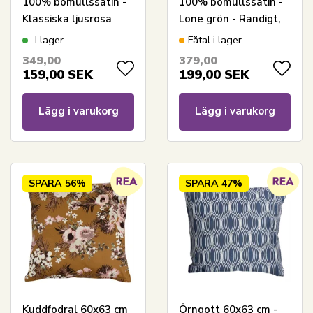
100% bomullssatin -
100% bomullssatin -
Klassiska ljusrosa
Lone grön - Randigt,
ränder
jacquardvävt örngott
I lager
Fåtal i lager
- Extra mjukt örngott
349,00
379,00
från By Borg
159,00
SEK
199,00
SEK
Lägg i varukorg
Lägg i varukorg
SPARA
56%
SPARA
47%
Kuddfodral 60x63 cm
Örngott 60x63 cm -