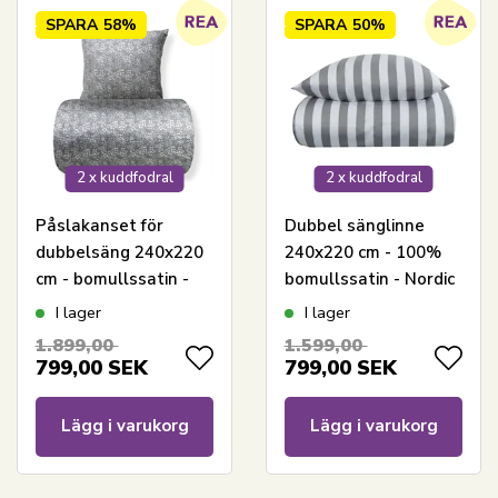
SPARA
58%
SPARA
50%
2 x kuddfodral
2 x kuddfodral
Påslakanset för
Dubbel sänglinne
dubbelsäng 240x220
240x220 cm - 100%
cm - bomullssatin -
bomullssatin - Nordic
dammgrönt
Stripe - Grå ränder
I lager
I lager
blommönster
1.899,00
1.599,00
799,00
SEK
799,00
SEK
Lägg i varukorg
Lägg i varukorg