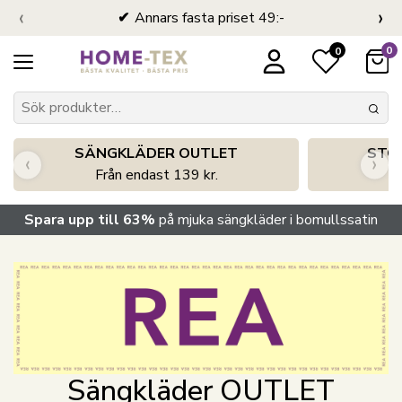
‹
›
Annars fasta priset 49:-
0
0
SÄNGKLÄDER OUTLET
STO
‹
›
Från endast 139 kr.
S
Spara upp till 63%
på mjuka sängkläder i bomullssatin
Sängkläder OUTLET