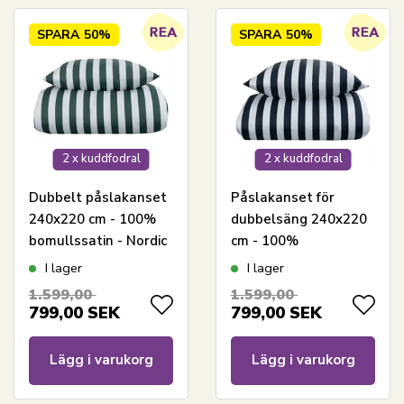
SPARA
50%
SPARA
50%
2 x kuddfodral
2 x kuddfodral
Dubbelt påslakanset
Påslakanset för
240x220 cm - 100%
dubbelsäng 240x220
bomullssatin - Nordic
cm - 100%
Stripe - Gröna ränder
bomullssatin - Nordic
I lager
I lager
Stripe - mörkblå
1.599,00
1.599,00
ränder
799,00
SEK
799,00
SEK
Lägg i varukorg
Lägg i varukorg