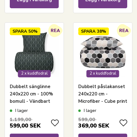
SPARA
50%
SPARA
38%
2 x kuddfodral
2 x kuddfodral
Dubbelt sänglinne
Dubbelt påslakanset
240x220 cm - 100%
240x220 cm -
bomull - Vändbart
Microfiber - Cube print
med grönt
I lager
I lager
harlequinmönster
1.199,00
599,00
599,00
SEK
369,00
SEK