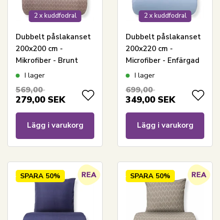
2 x kuddfodral
2 x kuddfodral
Dubbelt påslakanset
Dubbelt påslakanset
200x200 cm -
200x220 cm -
Mikrofiber - Brunt
Microfiber - Enfärgad
mönster
ljusblå
I lager
I lager
569,00
699,00
279,00
SEK
349,00
SEK
Lägg i varukorg
Lägg i varukorg
SPARA
50%
SPARA
50%