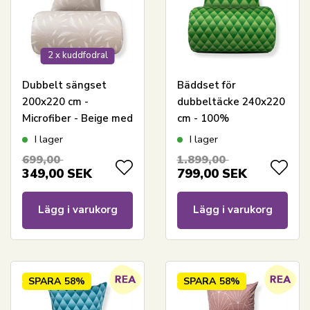
2 x kuddfodral
Dubbelt sängset
Bäddset för
200x220 cm -
dubbeltäcke 240x220
Microfiber - Beige med
cm - 100%
bladtryck
bomullssatin - Grönt
I lager
I lager
3D-harlekinmönster
699,00
1.899,00
349,00
SEK
799,00
SEK
Lägg i varukorg
Lägg i varukorg
SPARA
58%
SPARA
58%