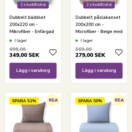
2 x kuddfodral
2 x kuddfodral
Dubbelt bäddset
Dubbelt påslakanset
200x220 cm -
200x200 cm -
Mikrofiber - Enfärgad
Microfiber - Beige med
pastellgrön
bladtryck
I lager
I lager
699,00
569,00
349,00
SEK
279,00
SEK
Lägg i varukorg
Lägg i varukorg
SPARA
51%
SPARA
50%