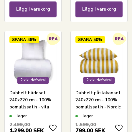
Lägg i varukorg
Lägg i varukorg
SPARA
48%
SPARA
50%
2 x kuddfodral
2 x kuddfodral
Dubbelt bäddset
Dubbelt påslakanset
240x220 cm - 100%
240x220 cm - 100%
bomullssatin - vita
bomullssatin - Nordic
breda ränder
Stripe - Gula ränder
I lager
I lager
2.499,00
1.599,00
1.299,00
SEK
799,00
SEK