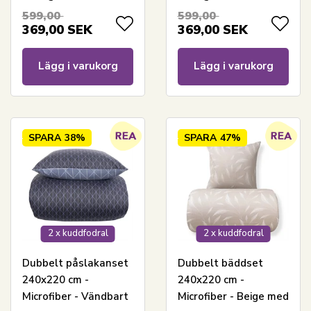
599,00
599,00
369,00
SEK
369,00
SEK
Lägg i varukorg
Lägg i varukorg
SPARA
38%
SPARA
47%
2 x kuddfodral
2 x kuddfodral
Dubbelt påslakanset
Dubbelt bäddset
240x220 cm -
240x220 cm -
Microfiber - Vändbart
Microfiber - Beige med