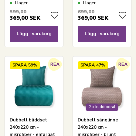
blått harlekinmönster
bladtryck
I lager
I lager
599,00
699,00
369,00
SEK
369,00
SEK
Lägg i varukorg
Lägg i varukorg
SPARA
59%
SPARA
47%
2 x kuddfodral
Dubbelt bäddset
Dubbelt sänglinne
240x220 cm -
240x220 cm -
mikrofiber - enfärgat
mikrofiber - brunt