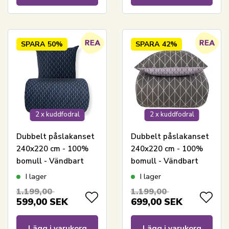
SPARA
50%
SPARA
42%
2 x kuddfodral
2 x kuddfodral
Dubbelt påslakanset
Dubbelt påslakanset
240x220 cm - 100%
240x220 cm - 100%
bomull - Vändbart
bomull - Vändbart
med blått harlequin-
med grått
I lager
I lager
design
harlequinmönster
1.199,00
1.199,00
599,00
SEK
699,00
SEK
Lägg i varukorg
Lägg i varukorg