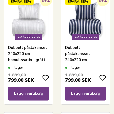
SPARA
58%
SPARA
58%
2 x kuddfodral
2 x kuddfodral
Dubbelt påslakanset
Dubbelt
240x220 cm -
påslakansset
bomullssatin - grått
240x220 cm -
randigt mönster
Bomullssatin - Blått
I lager
I lager
randigt tryck
1.899,00
1.899,00
799,00
SEK
799,00
SEK
Lägg i varukorg
Lägg i varukorg