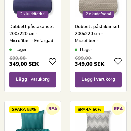
2 x kuddfodral
2 x kuddfodral
Dubbelt påslakanset
Dubbelt påslakanset
200x220 cm -
200x220 cm -
Microfiber - Enfärgad
Microfiber -
mörkblå
Sandfärgat mönster
I lager
I lager
699,00
699,00
349,00
SEK
349,00
SEK
Lägg i varukorg
Lägg i varukorg
SPARA
53%
SPARA
50%