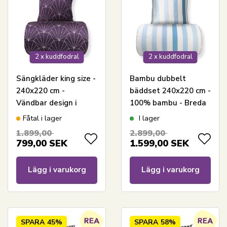
2 x kuddfodral
2 x kuddfodral
Sängkläder king size -
Bambu dubbelt
240x220 cm -
bäddset 240x220 cm -
Vändbar design i
100% bambu - Breda
100% bomullssatin -
blå ränder
Fåtal i lager
I lager
Hexagon plommon -
1.899,00
2.899,00
Bäddset från By Night
799,00
SEK
1.599,00
SEK
Lägg i varukorg
Lägg i varukorg
SPARA
45%
SPARA
58%