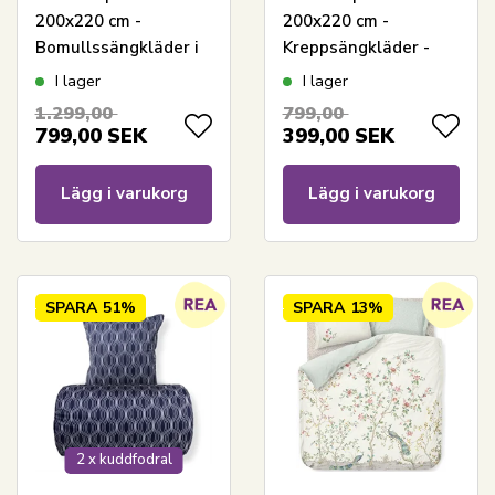
200x220 cm -
200x220 cm -
Bomullssängkläder i
Kreppsängkläder -
flanell - Blå med vita
Microfiber - Grön
I lager
I lager
rutor
krepp
1.299,00
799,00
799,00
SEK
399,00
SEK
Lägg i varukorg
Lägg i varukorg
SPARA
51%
SPARA
13%
2 x kuddfodral