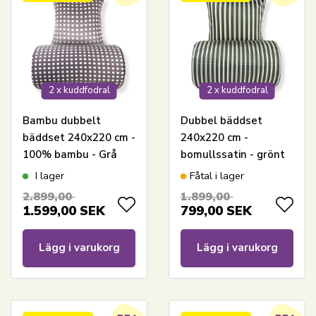
2 x kuddfodral
2 x kuddfodral
Bambu dubbelt
Dubbel bäddset
bäddset 240x220 cm -
240x220 cm -
100% bambu - Grå
bomullssatin - grönt
rutig
randigt mönster
I lager
Fåtal i lager
2.899,00
1.899,00
1.599,00
SEK
799,00
SEK
Lägg i varukorg
Lägg i varukorg