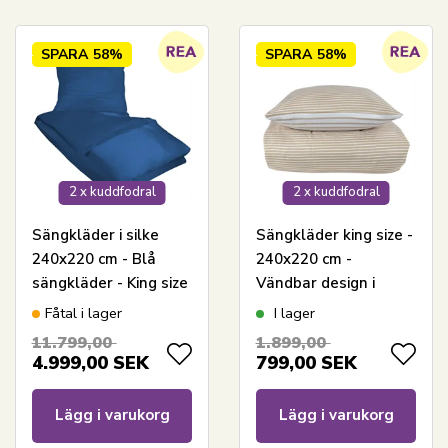
SPARA
58%
SPARA
58%
2 x kuddfodral
2 x kuddfodral
Sängkläder i silke
Sängkläder king size -
240x220 cm - Blå
240x220 cm -
sängkläder - King size
Vändbar design i
- 100% sängkläder i
100% bomullssatin -
Fåtal i lager
I lager
silke - Butterfly Silk
Narrow Lines sand -
11.799,00
1.899,00
Bäddset från By Night
4.999,00
SEK
799,00
SEK
Lägg i varukorg
Lägg i varukorg