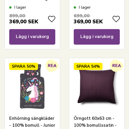
med petrolfärgade
mönster
I lager
I lager
ränder
899,00
699,00
369,00
SEK
369,00
SEK
Lägg i varukorg
Lägg i varukorg
SPARA
50%
SPARA
54%
Enhörning sängkläder
Örngott 60x63 cm -
- 100% bomull - Junior
100% bomullssatin -