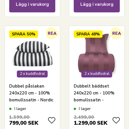
Lägg i varukorg
Lägg i varukorg
SPARA
50%
SPARA
48%
2 x kuddfodral
2 x kuddfodral
Dubbel påslakan
Dubbelt bäddset
240x220 cm - 100%
240x220 cm - 100%
bomullssatin - Nordic
bomullssatin -
Stripe - Mörkgrå
Plommonfärgade
I lager
I lager
ränder
breda ränder
1.599,00
2.499,00
799,00
SEK
1.299,00
SEK