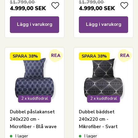
11.799,00
11.799,00
4.999,00
SEK
4.999,00
SEK
Lägg i varukorg
Lägg i varukorg
SPARA
38%
SPARA
38%
2 x kuddfodral
2 x kuddfodral
Dubbel påslakanset
Dubbel bäddset
240x220 cm -
240x220 cm -
Microfiber - Blå wave
Mikrofiber - Svart
print
diamantmönster
I lager
I lager